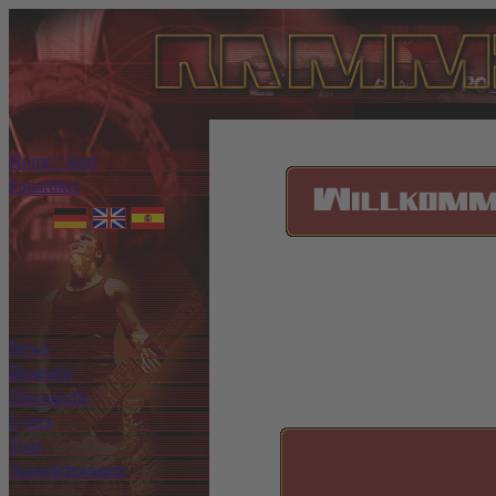
Home / Start
Fanartikel
News
Biografie
Discografie
Lyrics
Tour
Auszeichnungen