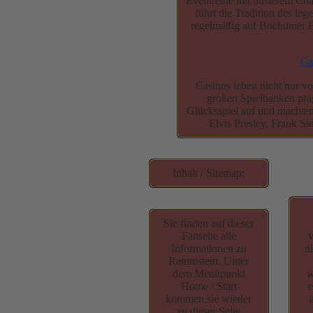
Eventreihe mit düsterem Cha
führt die Tradition des l
regelmäßig auf Bochumer Bü
Ca
Casinos leben nicht nur v
großen Spielbanken prä
Glücksspiel auf und machten
Elvis Presley, Frank Si
Inhalt / Sitemap:
Sie finden auf dieser
Fanseite alle
v
Informationen zu
n
Rammstein. Unter
dem Menüpunkt
w
Home / Start
e
kommen sie wieder
zu dieser Seite