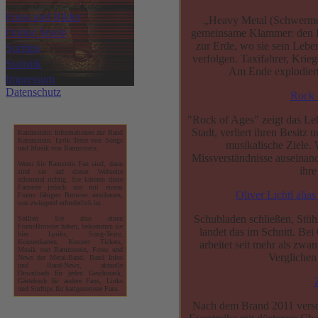
Fotos und Bilder
„Heavy Metal (Schwermeta
Online Spiele
gemeinsame Klammer: den Loc
zur Erde, wo sie sein Lebe
Surftips
verfolgen. Taxifahrer, Kri
Statistik
Am Ende explodiert
Impressum
Datenschutz
Rock 
"Rock of Ages" zeigt das Leb
Stadt, verliert ihren Besitz
Rammstein: Informationen zur Band
Rammstein. Lyrik Texte von Songs
musikalische Ziele. 
und Musik von Rammstein.
Missverständnisse auseinand
Wenn Sie Ramstein Fan sind, dann
ihre
sind sie auf dieser Webseite
schonmal richtig. Sie können diese
Fanseite jedoch nur mit einem
Oliver Lichtl alia
Frame fähigen Browser anschauen,
was zwingend erforderlich ist.
Schubladen schließen, Stüh
Sollten Sie also einen
FrameBrowser haben, bekommen sie
landet das im Schnitt. Bei
hier Lyriks, Song-Texte,
Konzertkarten, Konzert Tickets,
arbeitet seit mehr als zwa
Musik von Rammstein, Fotos und
Verglichen
News der Metal-Band, Band Infos
und Band-News, aktuelle
Downloads für jeden Geschmack,
Gästebuch für andere Fans, Links
und Surftips für hartgesottene Fans.
Nach dem Brand 2011 versch