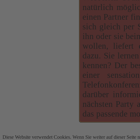
natürlich mögli
einen Partner fi
sich gleich per
ihn oder sie bei
wollen, liefer
dazu. Sie lernen 
kennen? Der bes
einer sensati
Telefonkonferen
darüber informi
nächsten Party 
das passende mod
Diese Website verwendet Cookies. Wenn Sie weiter auf dieser Seite 