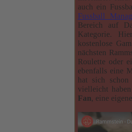
auch ein Fussba
Fussball Manag
Bereich auf D
Kategorie. Hie
kostenlose Game
nächsten Ramms
Roulette oder 
ebenfalls eine M
hat sich schon
vielleicht habe
Fan
, eine eige