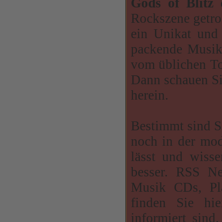
Gods of Blitz
d
Rockszene getro
ein Unikat und 
packende Musik
vom üblichen To
Dann schauen Si
herein.
Bestimmt sind S
noch in der mo
lässt und wiss
besser. RSS N
Musik CDs, Pla
finden Sie hie
informiert sind