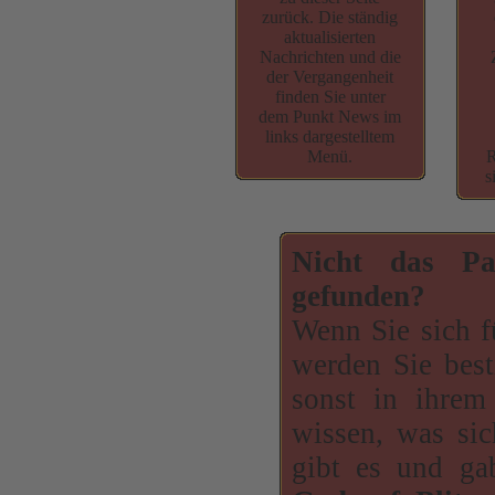
zurück. Die ständig
aktualisierten
Nachrichten und die
der Vergangenheit
finden Sie unter
dem Punkt News im
links dargestelltem
Menü.
R
s
Nicht das Pa
gefunden?
Wenn Sie sich f
werden Sie bes
sonst in ihrem
wissen, was si
gibt es und ga