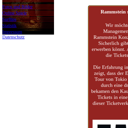
Fotos und Bilder
Rammstein s
Online Spiele
Surftips
Wir möchte
Statistik
Managements
Impressum
Rammstein Kon
Datenschutz
Sicherlich gib
erwerben könnt. 
die Ticket
Die Erfahrung in
zeigt, dass der 
Tour von Tokio 
durch eine dr
bekamen den Kaufp
Tickets in ein
dieser Ticketver