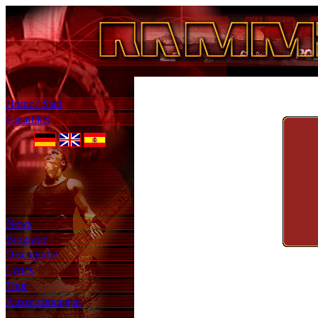
Home / Start
Fanartikel
News
Biografie
Discografie
Lyrics
Tour
Auszeichnungen