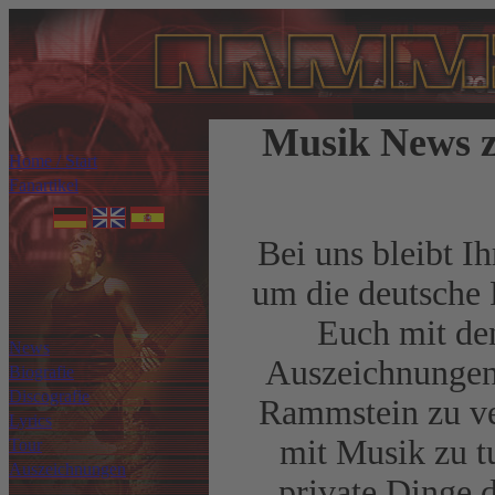
Musik News 
Home / Start
Fanartikel
Bei uns bleibt I
um die deutsche
Euch mit den
News
Auszeichnungen,
Biografie
Discografie
Rammstein zu ve
Lyrics
mit Musik zu t
Tour
Auszeichnungen
private Dinge 