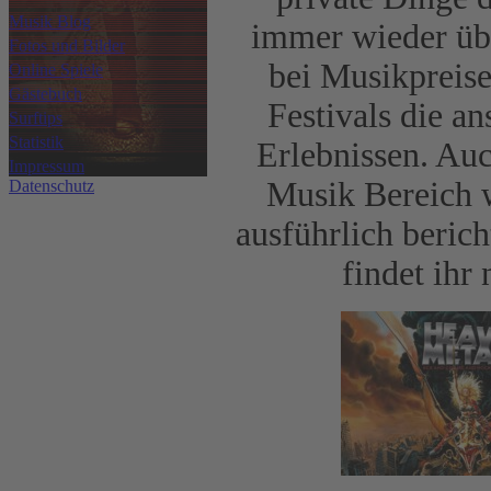
Musik Blog
immer wieder üb
Fotos und Bilder
bei Musikpreise
Online Spiele
Gästebuch
Festivals die a
Surftips
Statistik
Erlebnissen. Au
Impressum
Musik Bereich 
Datenschutz
ausführlich beric
findet ihr