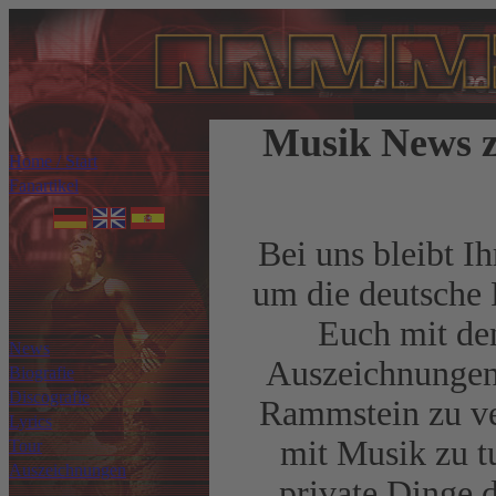
Musik News 
Home / Start
Fanartikel
Bei uns bleibt I
um die deutsche
Euch mit den
News
Auszeichnungen,
Biografie
Discografie
Rammstein zu ve
Lyrics
mit Musik zu t
Tour
Auszeichnungen
private Dinge 