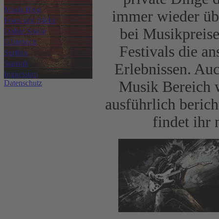
Musik Blog
immer wieder üb
Fotos und Bilder
bei Musikpreise
Online Spiele
Gästebuch
Festivals die a
Surftips
Statistik
Erlebnissen. Au
Impressum
Musik Bereich 
Datenschutz
ausführlich beric
findet ihr