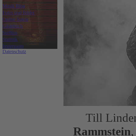
Musik Blog
Fotos und Bilder
Online Spiele
Gästebuch
Surftips
Statistik
Impressum
Datenschutz
Till Lind
Rammstein
,