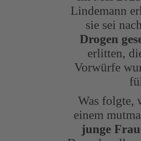
Lindemann erh
sie sei na
Drogen ges
erlitten, d
Vorwürfe wur
fü
Was folgte, 
einem mutmaß
junge Frau