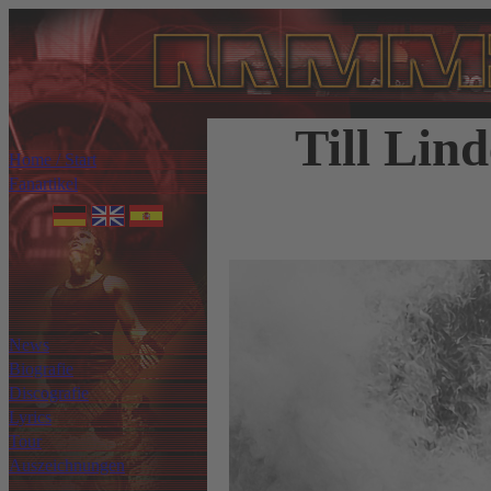
Till Lin
Home / Start
Fanartikel
News
Biografie
Discografie
Lyrics
Tour
Auszeichnungen