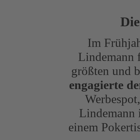
Di
Im Frühja
Lindemann f
größten und b
engagierte d
Werbespot,
Lindemann i
einem Pokertis