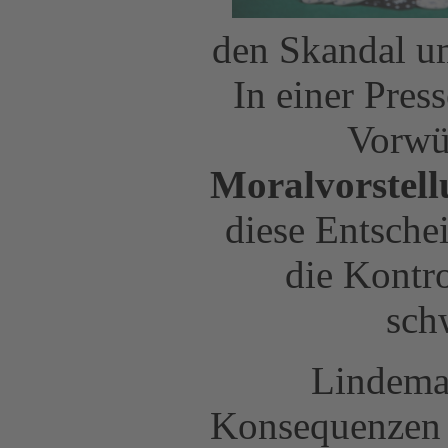
den Skandal u
In einer Pres
Vorwü
Moralvorstell
diese Entsche
die Kontr
sch
Lindeman
Konsequenzen 