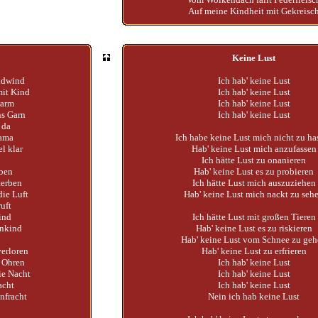
Auf meine Kindheit mit Gekreisc
Keine Lust
ndwind
Ich hab' keine Lust
mit Kind
Ich hab' keine Lust
warm
Ich hab' keine Lust
ns Garn
Ich hab' keine Lust
 da
ama
Ich habe keine Lust mich nicht zu ha
l klar
Hab' keine Lust mich anzufassen
Ich hätte Lust zu onanieren
rben
Hab' keine Lust es zu probieren
terben
Ich hätte Lust mich auszuziehen
die Luft
Hab' keine Lust mich nackt zu seh
uft
ind
Ich hätte Lust mit großen Tieren
enkind
Hab' keine Lust es zu riskieren
Hab' keine Lust vom Schnee zu ge
verloren
Hab' keine Lust zu erfrieren
u Ohren
Ich hab' keine Lust
ie Nacht
Ich hab' keine Lust
acht
Ich hab' keine Lust
nfracht
Nein ich hab keine Lust