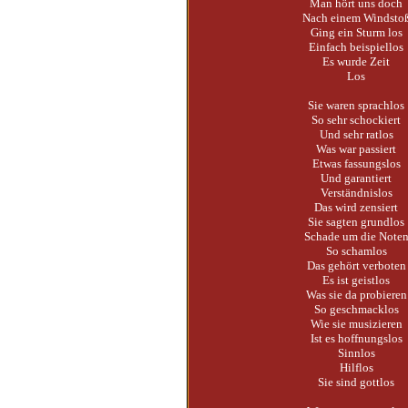
Man hört uns doch
Nach einem Windsto
Ging ein Sturm los
Einfach beispiellos
Es wurde Zeit
Los
Sie waren sprachlos
So sehr schockiert
Und sehr ratlos
Was war passiert
Etwas fassungslos
Und garantiert
Verständnislos
Das wird zensiert
Sie sagten grundlos
Schade um die Note
So schamlos
Das gehört verboten
Es ist geistlos
Was sie da probieren
So geschmacklos
Wie sie musizieren
Ist es hoffnungslos
Sinnlos
Hilflos
Sie sind gottlos