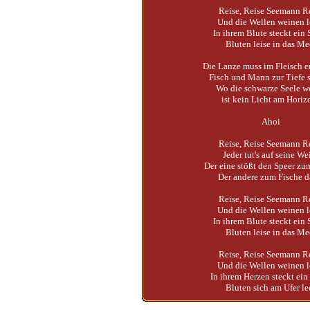
Reise, Reise Seemann R
Und die Wellen weinen l
In ihrem Blute steckt ein 
Bluten leise in das Me
Die Lanze muss im Fleisch e
Fisch und Mann zur Tiefe 
Wo die schwarze Seele w
ist kein Licht am Horiz
Ahoi
Reise, Reise Seemann R
Jeder tut's auf seine We
Der eine stößt den Speer z
Der andere zum Fische 
Reise, Reise Seemann R
Und die Wellen weinen l
In ihrem Blute steckt ein 
Bluten leise in das Me
Reise, Reise Seemann R
Und die Wellen weinen l
In ihrem Herzen steckt ein
Bluten sich am Ufer le