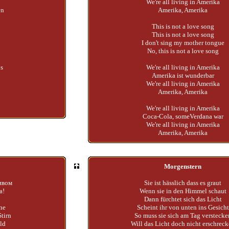
We're all living in Amerika
en
Amerika, Amerika
This is not a love song
This is not a love song
I don't sing my mother tongue
No, this is not a love song
os
We're all living in Amerika
Amerika ist wunderbar
We're all living in Amerika
Amerika, Amerika
We're all living in Amerika
Coca-Cola, someVerdana war
We're all living in Amerika
Amerika, Amerika
Morgenstern
ивом
Sie ist hässlich dass es graut
а!
Wenn sie in den Himmel schaut
Dann fürchtet sich das Licht
rne
Scheint ihr von unten ins Gesicht
Stirn
So muss sie sich am Tag verstecke
ld
Will das Licht doch nicht erschrec