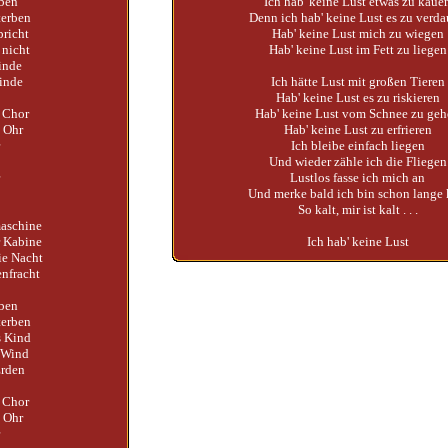
rben
Ich hab' keine Lust etwas zu kaue
terben
Denn ich hab' keine Lust es zu verd
richt
Hab' keine Lust mich zu wiegen
 nicht
Hab' keine Lust im Fett zu liegen
Winde
inde
Ich hätte Lust mit großen Tieren
Hab' keine Lust es zu riskieren
n Chor
Hab' keine Lust vom Schnee zu ge
e Ohr
Hab' keine Lust zu erfrieren
Ich bleibe einfach liegen
Und wieder zähle ich die Fliegen
Lustlos fasse ich mich an
Und merke bald ich bin schon lange 
So kalt, mir ist kalt . . .
aschine
r Kabine
Ich hab' keine Lust
ie Nacht
enfracht
rben
terben
s Kind
 Wind
Erden
n Chor
e Ohr