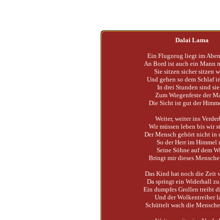
Dalai Lama
Ein Flugzeug liegt im Abe
An Bord ist auch ein Mann 
Sie sitzen sicher sitzen 
Und gehen so dem Schlaf i
In drei Stunden sind sie
Zum Wiegenfeste der M
Die Sicht ist gut der Himme
Weiter, weiter ins Verde
Wir müssen leben bis wir s
Der Mensch gehört nicht in 
So der Herr im Himmel r
Seine Söhne auf dem W
Bringt mir dieses Mensch
Das Kind hat noch die Zeit 
Da springt ein Widerhall z
Ein dumpfes Grollen treibt d
Und der Wolkentreiber l
Schüttelt wach die Mensche