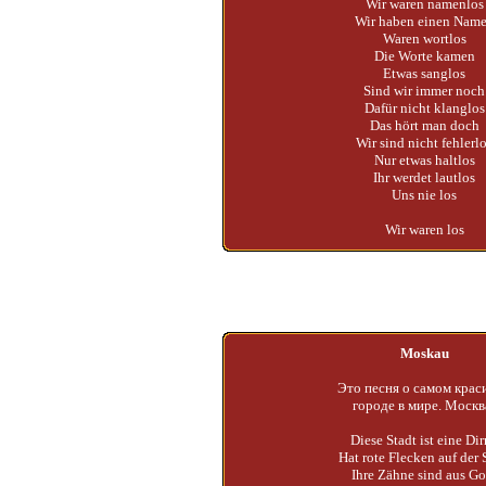
Wir waren namenlos
Wir haben einen Nam
Waren wortlos
Die Worte kamen
Etwas sanglos
Sind wir immer noch
Dafür nicht klanglos
Das hört man doch
Wir sind nicht fehlerl
Nur etwas haltlos
Ihr werdet lautlos
Uns nie los
Wir waren los
Moskau
Это песня о самом крас
городе в мире. Москв
Diese Stadt ist eine Di
Hat rote Flecken auf der 
Ihre Zähne sind aus Go