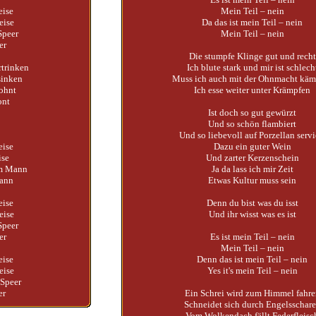
eise
Mein Teil – nein
eise
Da das ist mein Teil – nein
Speer
Mein Teil – nein
er
Die stumpfe Klinge gut und recht
rtrinken
Ich blute stark und mir ist schlech
sinken
Muss ich auch mit der Ohnmacht käm
ohnt
Ich esse weiter unter Krämpfen
ont
Ist doch so gut gewürzt
Und so schön flambiert
Und so liebevoll auf Porzellan servi
eise
Dazu ein guter Wein
ise
Und zarter Kerzenschein
um Mann
Ja da lass ich mir Zeit
dann
Etwas Kultur muss sein
eise
Denn du bist was du isst
eise
Und ihr wisst was es ist
Speer
er
Es ist mein Teil – nein
Mein Teil – nein
eise
Denn das ist mein Teil – nein
eise
Yes it's mein Teil – nein
 Speer
er
Ein Schrei wird zum Himmel fahre
Schneidet sich durch Engelsschar
Vom Wolkendach fällt Federfleisc