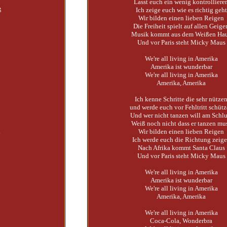
Lasst euch ein wenig kontrolliere
ß
Ich zeige euch wie es richtig geht
Wir bilden einen lieben Reigen
Die Freiheit spielt auf allen Geige
Musik kommt aus dem Weißen Ha
Und vor Paris steht Micky Maus
We're all living in Amerika
Amerika ist wunderbar
We're all living in Amerika
Amerika, Amerika
Ich kenne Schritte die sehr nütze
und werde euch vor Fehltritt schüt
Und wer nicht tanzen will am Schlu
Weiß noch nicht dass er tanzen mu
n
Wir bilden einen lieben Reigen
Ich werde euch die Richtung zeig
Nach Afrika kommt Santa Claus
Und vor Paris steht Micky Maus
We're all living in Amerika
Amerika ist wunderbar
We're all living in Amerika
Amerika, Amerika
We're all living in Amerika
Coca-Cola, Wonderbra