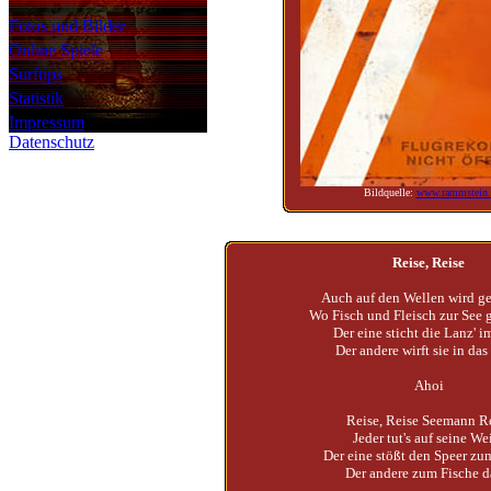
Fotos und Bilder
Online Spiele
Surftips
Statistik
Impressum
Datenschutz
Bildquelle:
www.rammstein.
Reise, Reise
Auch auf den Wellen wird g
Wo Fisch und Fleisch zur See 
Der eine sticht die Lanz' i
Der andere wirft sie in da
Ahoi
Reise, Reise Seemann R
Jeder tut's auf seine We
Der eine stößt den Speer z
Der andere zum Fische 