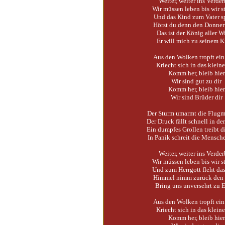
Weiter, weiter ins Verde
Wir müssen leben bis wir s
Und das Kind zum Vater sp
Hörst du denn den Donner
Das ist der König aller 
Er will mich zu seinem K
Aus den Wolken tropft ei
Kriecht sich in das klein
Komm her, bleib hier
Wir sind gut zu dir
Komm her, bleib hier
Wir sind Brüder dir
Der Sturm umarmt die Flugm
Der Druck fällt schnell in de
Ein dumpfes Grollen treibt d
In Panik schreit die Mensch
Weiter, weiter ins Verde
Wir müssen leben bis wir s
Und zum Herrgott fleht da
Himmel nimm zurück den
Bring uns unversehrt zu 
Aus den Wolken tropft ei
Kriecht sich in das klein
Komm her, bleib hier