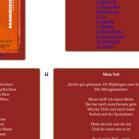
2. Mein Teil
3. Dalai Lama
4. Keine Lust
5. Los
6. Amerika
7. Moskau
8. Morgenstern
9. Stein um Stein
10. Ohne dich
11. Amour
de
Mein Teil
efochten
„Suche gut gebauten 18-30jährigen zum S
geflochten
Der Metzgermeister
m Heer
s Meer
Heute treff' ich einen Herrn
Der hat mich zum Fressen gern
Weiche Teile und auch harte
Stehen auf der Speisekarte
eise
ise
Denn du bist was du isst
um Mann
Und ihr wisst was es ist
dann
Es ist mein Teil – nein