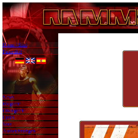
Home / Start
Fanartikel
News
Biografie
Discografie
Lyrics
Tour
Auszeichnungen