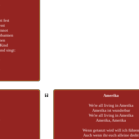
t fest
esst
emnot
Erbarmen
men
 Kind
und singt:
Amerika
We're all living in Amerika
Amerika ist wunderbar
We're all living in Amerika
Amerika, Amerika
Wenn getanzt wird will ich führe
Auch wenn ihr euch alleine dreht