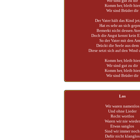
Wir sind gut zu dir
Komm her, bleib hier
Wir sind Brüder dir
Der Vater hält das Kind jetz
Hat es sehr an sich gepr
Bemerkt nicht dessen At
Doch die Angst kennt kein 
So der Vater mit den Ar
Drückt die Seele aus dem
Diese setzt sich auf den Wind 
Komm her, bleib hier
Wir sind gut zu dir
Komm her, bleib hier
Wir sind Brüder dir
Los
Wir waren namenlos
Und ohne Lieder
Recht wortlos
Waren wir nie wieder
Etwas sanglos
Sind wir immer noch
Dafür nicht klanglos