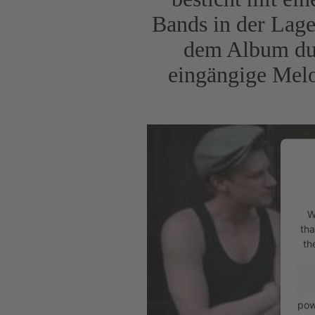
Bands in der Lag
dem Album dur
eingängige Melo
W
tha
th
pow