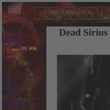
Dead Sirius
Home / Start
Fanartikel
News
Biografie
Discografie
Lyrics
Tour
Auszeichnungen