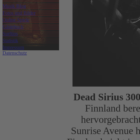
Musik Blog
Fotos und Bilder
Online Spiele
Gästebuch
Surftips
Statistik
Impressum
Datenschutz
Dead Sirius 30
Finnland bere
hervorgebracht
Sunrise Avenue h