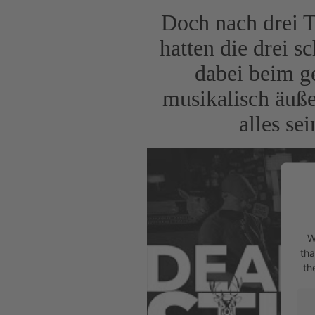
Doch nach drei T
hatten die drei s
dabei beim g
musikalisch äuße
alles se
W
tha
th