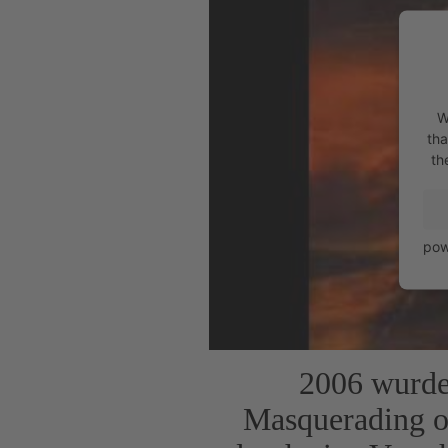
W
tha
th
pow
2006 wurde 
Masquerading of