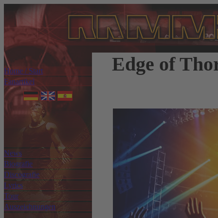
Edge of Tho
Home / Start
Fanartikel
News
Biografie
Discografie
Lyrics
Tour
Auszeichnungen