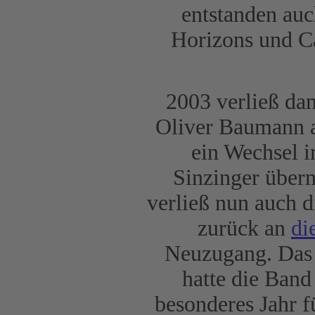
entstanden auc
Horizons und Ca
2003 verließ da
Oliver Baumann a
ein Wechsel i
Sinzinger über
verließ nun auch 
zurück an
di
Neuzugang. Das w
hatte die Band
besonderes Jahr f