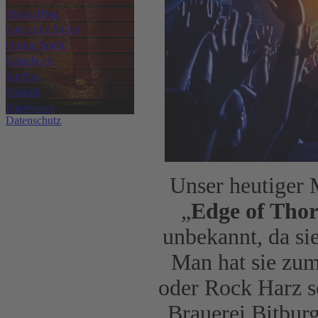
Musik Blog
Fotos und Bilder
Online Spiele
Gästebuch
Surftips
Statistik
Impressum
Datenschutz
Unser heutiger 
„
Edge of Tho
unbekannt, da sie
Man hat sie zum
oder Rock Harz s
Brauerei Bitbur