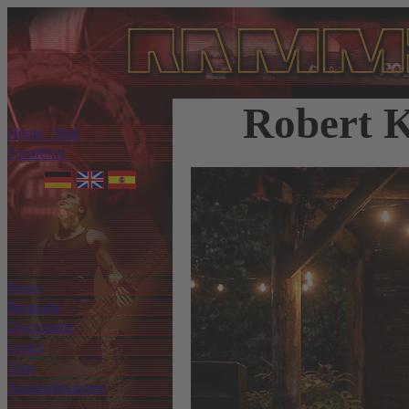
Robert K
Home / Start
Fanartikel
News
Biografie
Discografie
Lyrics
Tour
Auszeichnungen