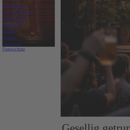
Musik Blog
Fotos und Bilder
Online Spiele
Gästebuch
Surftips
Statistik
Impressum
Datenschutz
Gesellig getru