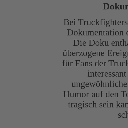
Dokum
Bei Truckfighters
Dokumentation 
Die Doku enthä
überzogene Ereign
für Fans der Truc
interessan
ungewöhnliche 
Humor auf den To
tragisch sein ka
sc