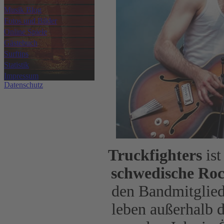
Musik Blog
Fotos und Bilder
Online Spiele
Gästebuch
Surftips
Statistik
Impressum
Datenschutz
Truckfighters
ist
schwedische Ro
den Bandmitglied
leben außerhalb d