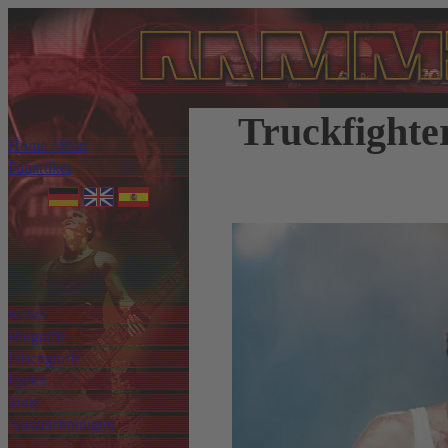
Truckfighte
Home / Start
Fanartikel
News
Biografie
Discografie
Lyrics
Tour
Auszeichnungen