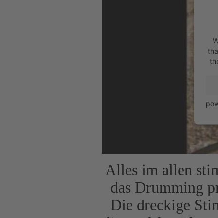
W
tha
th
pow
Alles im allen st
das Drumming pr
Die dreckige Sti