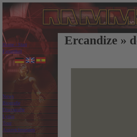
Ercandize » 
Home / Start
Fanartikel
News
Biografie
Discografie
Lyrics
Tour
Auszeichnungen