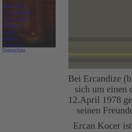
Musik Blog
Fotos und Bilder
Online Spiele
Gästebuch
Surftips
Statistik
Impressum
Datenschutz
Bei Ercandize (b
sich um einen 
12.April 1978 ge
seinen Freunde
Ercan Kocer ist