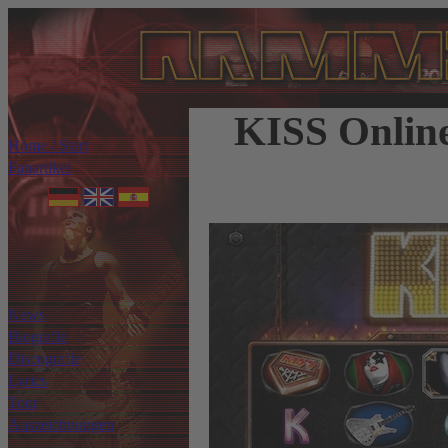
KISS Onlin
Home / Start
Fanartikel
News
Biografie
Discografie
Lyrics
Tour
Auszeichnungen