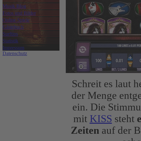
Musik Blog
Fotos und Bilder
Online Spiele
Gästebuch
Surftips
Statistik
Impressum
Datenschutz
Schreit es laut 
der Menge entgeg
ein. Die Stimmu
mit
KISS
steht
Zeiten
auf der B