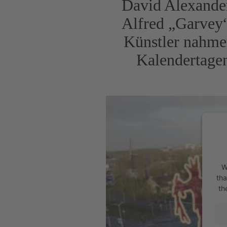
David Alexander
Alfred „Garvey“
Künstler nahme
Kalendertage
W
tha
th