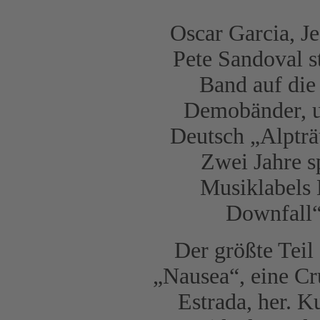
Oscar Garcia, J
Pete Sandoval s
Band auf die 
Demobänder, u
Deutsch „Alpträ
Zwei Jahre sp
Musiklabels 
Downfall“
Der größte Teil
„Nausea“, eine C
Estrada, her. K