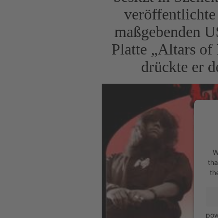
veröffentlicht
maßgebenden US
Platte „Altars of
drückte er d
W
tha
th
pow