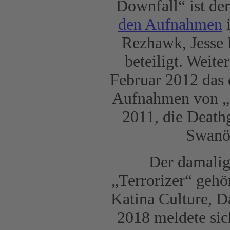
Downfall“ ist d
den Aufnahmen
i
Rezhawk, Jesse 
beteiligt. Weite
Februar 2012 das 
Aufnahmen von „H
2011, die Death
Swanö 
Der damalig
„Terrorizer“ geh
Katina Culture, D
2018 meldete sich