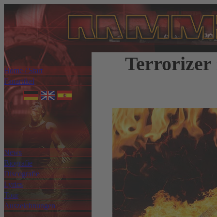
Terrorizer
Home / Start
Fanartikel
News
Biografie
Discografie
Lyrics
Tour
Auszeichnungen