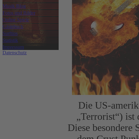
Musik Blog
Fotos und Bilder
Online Spiele
Gästebuch
Surftips
Statistik
Impressum
Datenschutz
Die US-amerik
„Terrorist“) is
Diese besondere 
dem Crust Punk