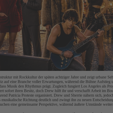
struktur mit Rockkultur der späten achtziger Jahre und zeigt urbane Se
rgeiz auf eine Branche voller Erwartungen, während die Bühne Aufstieg 
ss Musik den Rhythmus prägt. Zugleich fungiert Los Angeles als Pro
rliert sofort ihren Besitz, doch Drew hilft ihr und verschafft Arbeit i
end Patricia Proteste organisiert. Drew und Sherrie nähern sich, jedoc
s musikalische Richtung deutlich und zwingt ihn zu neuen Entscheidunge
suchen eine gemeinsame Perspektive, während äußere Umstände weiter