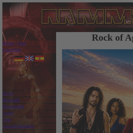
Rock of A
Home / Start
Fanartikel
News
Biografie
Discografie
Lyrics
Tour
Auszeichnungen