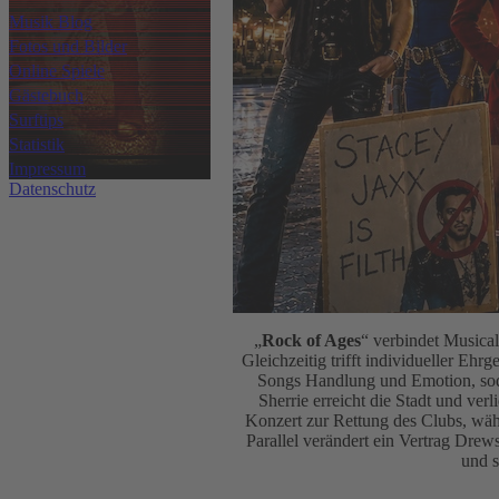
Musik Blog
Fotos und Bilder
Online Spiele
Gästebuch
Surftips
Statistik
Impressum
Datenschutz
„
Rock of Ages
“ verbindet Musical
Gleichzeitig trifft individueller Eh
Songs Handlung und Emotion, soda
Sherrie erreicht die Stadt und ve
Konzert zur Rettung des Clubs, währ
Parallel verändert ein Vertrag Drew
und 