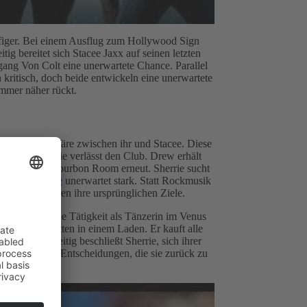
ufiger. Bei einem Ausflug zum Hollywood Sign
ig bereitet sich Stacee Jaxx auf seinen letzten
fgang Von Colt eine unerwartete Chance. Parallel
 kritisch, doch beide entwickeln eine unerwartete
mmer näher rückt.
se an eine Affäre zwischen ihr und Stacee. Diese
ar, und Sherrie verlässt den Club. Drew erhält
en Sorgen im Bourbon Room erneut. Sherrie sucht
g
seine Karriere
unerwartet stark. Statt Rockmusik
r und verlieren ihre ursprünglichen Ziele.
ießlich für eine Tätigkeit als Tänzerin im Venus
lene Schallplatten in einem Laden. Er kauft alle
ng. Gleichzeitig beschließt Sherrie, sich ihrer
guren treffen Entscheidungen, die sie zurück zu