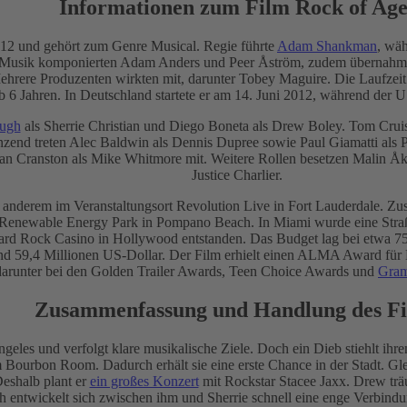
Informationen zum Film Rock of Age
012 und gehört zum Genre Musical. Regie führte
Adam Shankman
, wä
 Musik komponierten Adam Anders und Peer Åström, zudem übernahm B
rere Produzenten wirkten mit, darunter Tobey Maguire. Die Laufzeit 
ab 6 Jahren. In Deutschland startete er am 14. Juni 2012, während der US
ough
als Sherrie Christian und Diego Boneta als Drew Boley. Tom Cruis
zend treten Alec Baldwin als Dennis Dupree sowie Paul Giamatti als P
yan Cranston als Mike Whitmore mit. Weitere Rollen besetzen Malin Åk
Justice Charlier.
anderem im Veranstaltungsort Revolution Live in Fort Lauderdale. Zus
newable Energy Park in Pompano Beach. In Miami wurde eine Straßens
d Rock Casino in Hollywood entstanden. Das Budget lag bei etwa 75 M
rund 59,4 Millionen US-Dollar. Der Film erhielt einen ALMA Award fü
darunter bei den Golden Trailer Awards, Teen Choice Awards und
Gra
Zusammenfassung und Handlung des F
ngeles und verfolgt klare musikalische Ziele. Doch ein Dieb stiehlt ih
e im Bourbon Room. Dadurch erhält sie eine erste Chance in der Stadt. G
Deshalb plant er
ein großes Konzert
mit Rockstar Stacee Jaxx. Drew träu
entwickelt sich zwischen ihm und Sherrie schnell eine enge Verbind