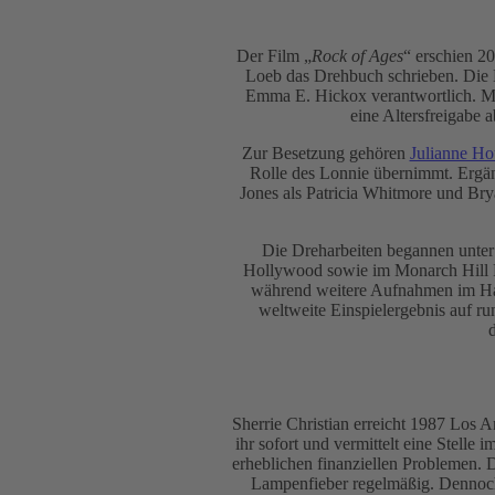
Der Film „
Rock of Ages
“ erschien 2
Loeb das Drehbuch schrieben. Die
Emma E. Hickox verantwortlich. Meh
eine Altersfreigabe 
Zur Besetzung gehören
Julianne H
Rolle des Lonnie übernimmt. Ergän
Jones als Patricia Whitmore und Br
Die Dreharbeiten begannen unter 
Hollywood sowie im Monarch Hill Re
während weitere Aufnahmen im Har
weltweite Einspielergebnis auf 
Sherrie Christian erreicht 1987 Los A
ihr sofort und vermittelt eine Stell
erheblichen finanziellen Problemen. 
Lampenfieber regelmäßig. Dennoch 