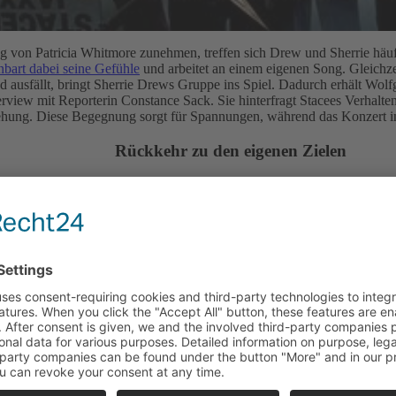
ng von Patricia Whitmore zunehmen, treffen sich Drew und Sherrie hä
nbart dabei seine Gefühle
und arbeitet an einem eigenen Song. Gleichzeit
and ausfällt, bringt Sherrie Drews Gruppe ins Spiel. Dadurch erhält Wol
erview mit Reporterin Constance Sack. Sie hinterfragt Stacees Verhalten
hung. Diese Begegnung sorgt für Spannungen, während das Konzert i
Rückkehr zu den eigenen Zielen
sverständnisse zwischen Drew und Sherrie. Drew glaubt fälschlicherwei
st seine Bühnenperformance stark. Nach dem Auftritt trennt sich das Pa
ill und unterschreibt. Währenddessen verschärfen sich die finanziell
ch jedoch zunächst fürs Kellnern. Gleichzeitig verändert Drews Vertra
en Gruppe. Beide Figuren entfernen sich dadurch zunehmend voneinande
ttäuschung über den eingeschlagenen Weg. Sherrie entscheidet sich schl
eine neue Rolle nicht zu ihm passt. Zufällig entdeckt er Sherries gestoh
k. Dieses Geschenk löst alte Gefühle wieder aus und verändert ihre Haltu
ee beginnt, seine Beziehung zu Constance neu zu bewerten. Mehrere Fi
ihren eigentlichen Zielen führen.