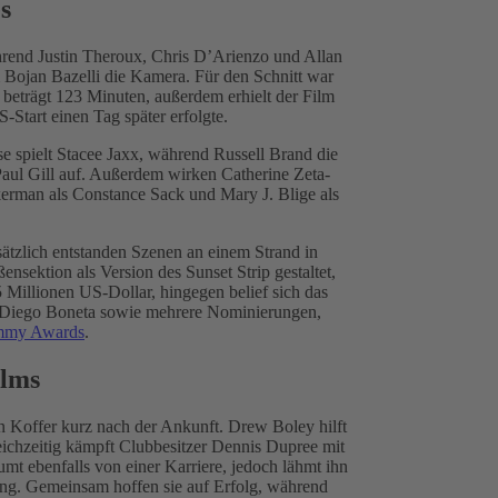
s
hrend Justin Theroux, Chris D’Arienzo und Allan
ojan Bazelli die Kamera. Für den Schnitt war
beträgt 123 Minuten, außerdem erhielt der Film
-Start einen Tag später erfolgte.
e spielt Stacee Jaxx, während Russell Brand die
aul Gill auf. Außerdem wirken Catherine Zeta-
erman als Constance Sack und Mary J. Blige als
ätzlich entstanden Szenen an einem Strand in
ektion als Version des Sunset Strip gestaltet,
illionen US-Dollar, hingegen belief sich das
r Diego Boneta sowie mehrere Nominierungen,
mmy Awards
.
ilms
ren Koffer kurz nach der Ankunft. Drew Boley hilft
leichzeitig kämpft Clubbesitzer Dennis Dupree mit
mt ebenfalls von einer Karriere, jedoch lähmt ihn
ung. Gemeinsam hoffen sie auf Erfolg, während