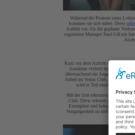
Während die Proteste unter Leitu
kommen sie sich näher. Drew
offe
Auftritt vor. Als die geplante Vorb
organisiert Manager Paul Gill ein Int
Anzie
Kurz vor dem Auftritt entstehen Mis
Annahme verletzt ihn und beeinflus
überraschend ein Angebot von Paul G
Arbeit im Venus Club, entscheidet si
wird er Teil einer kommerziell
Mit der Zeit erkennen beide ihre En
Club. Drew erkennt parallel, dass s
Exemplare und bringt sie ihr zurüc
Vergangenheit zu stellen. Auch Stac