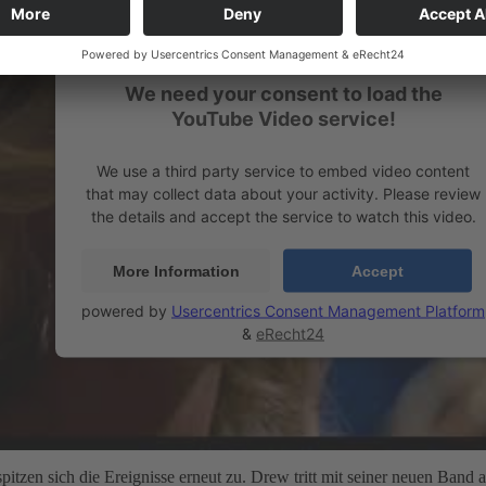
We need your consent to load the
YouTube Video service!
We use a third party service to embed video content
that may collect data about your activity. Please review
the details and accept the service to watch this video.
More Information
Accept
powered by
Usercentrics Consent Management Platform
&
eRecht24
tzen sich die Ereignisse erneut zu. Drew tritt mit seiner neuen Band a