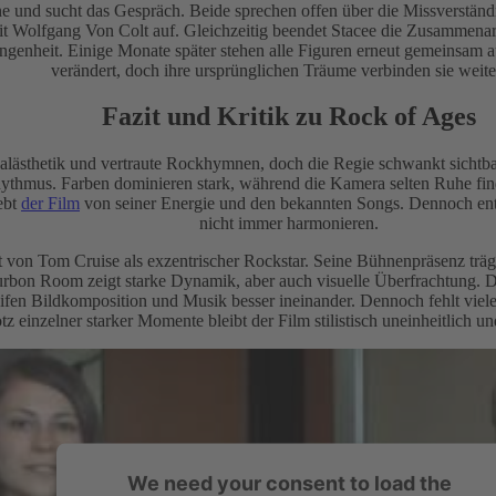
ühne und sucht das Gespräch. Beide sprechen offen über die Missverstä
t Wolfgang Von Colt auf. Gleichzeitig beendet Stacee die Zusammenar
gangenheit. Einige Monate später stehen alle Figuren erneut gemeinsam 
verändert, doch ihre ursprünglichen Träume verbinden sie weite
Fazit und Kritik zu Rock of Ages
icalästhetik und vertraute Rockhymnen, doch die Regie schwankt sicht
Rhythmus. Farben dominieren stark, während die Kamera selten Ruhe fi
ebt
der Film
von seiner Energie und den bekannten Songs. Dennoch ent
nicht immer harmonieren.
itt von Tom Cruise als exzentrischer Rockstar. Seine Bühnenpräsenz trä
urbon Room zeigt starke Dynamik, aber auch visuelle Überfrachtung.
reifen Bildkomposition und Musik besser ineinander. Dennoch fehlt viel
z einzelner starker Momente bleibt der Film stilistisch uneinheitlich und
We need your consent to load the