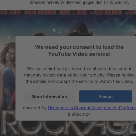
draußen bereits Widerstand gegen den Club wächst.
We need your consent to load the
YouTube Video service!
We use a third party service to embed video content
that may collect data about your activity. Please review
the details and accept the service to watch this video.
More Information
Accept
powered by
Usercentrics Consent Management Platform
&
eRecht24