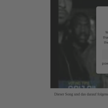
W
tha
th
pow
Dieser Song und das darauf folgen