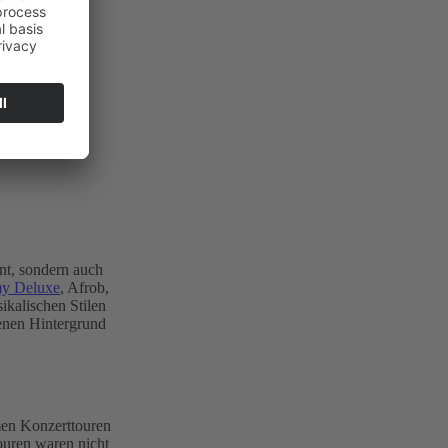
nt, sondern auch
y Deluxe
, Afrob,
ikalischen Stilen
genen Hintergrund
men Konzerttouren
ouren waren nicht