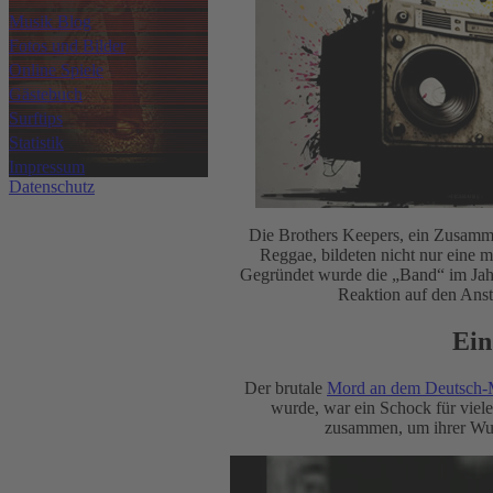
Musik Blog
Fotos und Bilder
Online Spiele
Gästebuch
Surftips
Statistik
Impressum
Datenschutz
Die Brothers Keepers, ein Zusamme
Reggae, bildeten nicht nur eine 
Gegründet wurde die „Band“ im Ja
Reaktion auf den Anst
Ein
Der brutale
Mord an dem Deutsch-
wurde, war ein Schock für viele
zusammen, um ihrer Wut