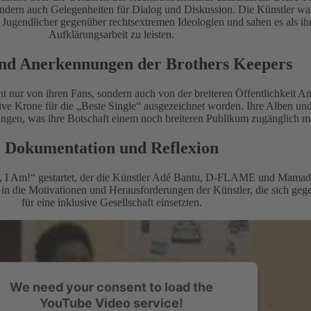
ondern auch Gelegenheiten für Dialog und Diskussion. Die Künstler war
r Jugendlicher gegenüber rechtsextremen Ideologien und sahen es als ihr
Aufklärungsarbeit zu leisten.
und Anerkennungen der Brothers Keepers
ht nur von ihren Fans, sondern auch von der breiteren Öffentlichkeit A
ive Krone für die „Beste Single“ ausgezeichnet worden. Ihre Alben und 
rungen, was ihre Botschaft einem noch breiteren Publikum zugänglich m
Dokumentation und Reflexion
, I Am!“ gestartet, der die Künstler Adé Bantu, D-FLAME und Mamadee
k in die Motivationen und Herausforderungen der Künstler, die sich ge
für eine inklusive Gesellschaft einsetzten.
We need your consent to load the
YouTube Video service!