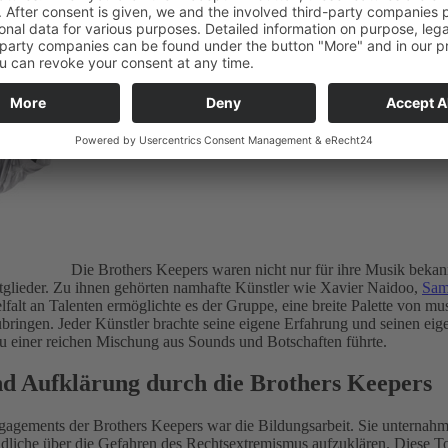
sreiche Mitglieder und Zusammenarbeit
Die Brothers Keepers waren nicht nur für ihre Musik bekan
itglieder. Zu ihnen gehörten namhafte Künstler wie Xavier Naidoo,
Sam
falt an Talenten ermöglichte es der Gruppe, eine breite Palette von mus
ubringen. Jeder Künstler brachte seine eigene Erfahrung und seinen ei
zu einer reichen Mischung aus Sounds und Botschaften führte.
nd Aufklärung durch die Brothers Keepers
ngagements der Brothers Keepers war die Bildungsarbeit. Sie unternah
dliche über die Gefahren des Rechtsextremismus aufzuklären. Diese T