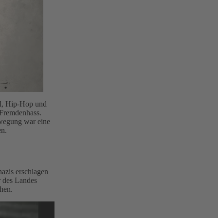
ul, Hip-Hop und
d Fremdenhass.
wegung war eine
en.
azis erschlagen
r des Landes
hen.