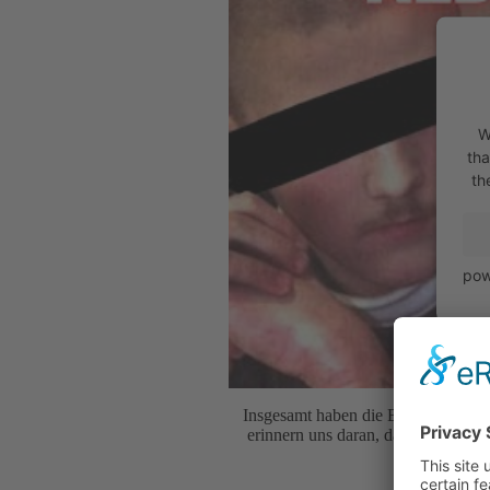
W
tha
th
pow
Insgesamt haben die Brothers Keepe
erinnern uns daran, dass wir alle 