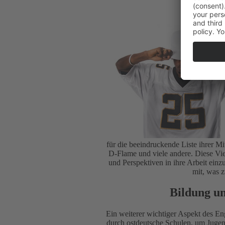
Einflus
für die beeindruckende Liste ihrer M
D-Flame und viele andere. Diese Viel
und Perspektiven in ihre Arbeit einz
mit, was 
Bildung u
Ein weiterer wichtiger Aspekt des E
durch ostdeutsche Schulen, um Jugen