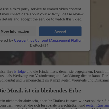
e use a third party service to embed video content
t may collect data about your activity. Please review
e details and accept the service to watch this video.
More Information
Accept
ered by
Usercentrics Consent Management Platform
&
eRecht24
eise, ihre
Erfolge
und die Hindernisse, denen sie begegneten. Durch ihr
usik als Werkzeug zur Veränderung und Aufklärung dienen kann. Der F
olidarität und Gemeinschaft im Kampf gegen Vorurteile und Diskrimin
ie Musik ist ein bleibendes Erbe
in nicht mehr aktiv sein, aber ihr Einfluss ist nach wie vor spürbar. 
nstlern geebnet, die sich für soziale Gerechtigkeit und
gegen Rassism