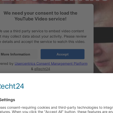
We need your consent to load the
YouTube Video service!
e use a third party service to embed video content
t may collect data about your activity. Please review
e details and accept the service to watch this video.
More Information
Accept
ered by
Usercentrics Consent Management Platform
&
eRecht24
rs mit ihrer Musik und ihrem Engagement einen bleibenden Eindruck hi
Verantwortung tragen, gegen Ungerechtigkeit und Hass einzutreten und fü
inklusivere Gesellschaft zu kämpfen.