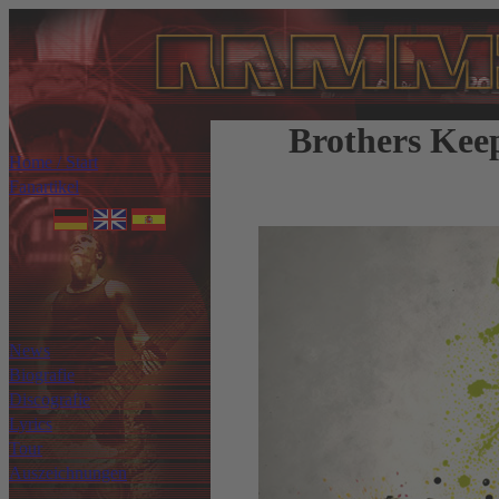
Brothers Keep
Home / Start
Fanartikel
News
Biografie
Discografie
Lyrics
Tour
Auszeichnungen