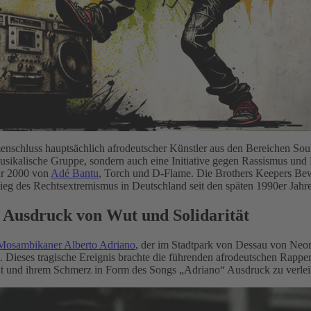
nschluss hauptsächlich afrodeutscher Künstler aus den Bereichen So
musikalische Gruppe, sondern auch eine Initiative gegen Rassismus un
hr 2000 von
Adé Bantu
, Torch und D-Flame. Die Brothers Keepers Be
ieg des Rechtsextremismus in Deutschland seit den späten 1990er Jahr
 Ausdruck von Wut und Solidarität
Mosambikaner Alberto Adriano
, der im Stadtpark von Dessau von Neon
. Dieses tragische Ereignis brachte die führenden afrodeutschen Rappe
 und ihrem Schmerz in Form des Songs „Adriano“ Ausdruck zu verlei