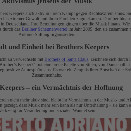
Aktivismus jenseits der Musik
hers Keepers auch aktiv in ihrem Kampf gegen Rechtsextremismus. Sie
echtsextremer Gewalt und ihren Familien zugutekamen. Darüber hinaus 
s in Deutschland. Ihre Bemühungen gingen über die Musik hinaus. Wie 
s durch das
Berliner Scheunenviertel
im Jahr 2005, den sie zusammen 
Antonio Stiftung organisierten.
alt und Einheit bei Brothers Keepers
icht zu verwechseln mit
Brothers of Santa Claus
, zeichnete sich durch i
other’s Keeper?“ bot eine breite Palette von Stilen, von Dancehall-Tr
weg positive Atmosphäre aus. Es war ein Zeugnis ihrer Botschaft der Sol
Zusammenhalts.
 Keepers – ein Vermächtnis der Hoffnung
rein nicht mehr aktiv sind, bleibt ihr Vermächtnis in der Musik- und 
n gezeigt, dass Musik mehr sein kann als nur Unterhaltung – sie kann 
erkzeug für Veränderung und sozialen Wandel sein.