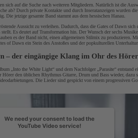
n sich auf die Suche nach weiteren Mitgliedern. Natürlich ist die Ausw
Suche ab? Durch private Kontakte und durch Inseratanzeigen wurden die
ig. Die jetzige gesamte Band stammt aus dem hessischen Hanau.
röstende Aussicht zu verleihen. Dadurch, dass die Gates of Dawn sich
 stellt. Es deutet auf Transformation hin. Der Wunsch der sechs Musiker
auben es der Band nicht, einen allgemeinen Stilmix zu produzieren. Mi
s of Dawn ein Stein des Anstoßes und der popkulturellen Unterhaltun
n – der eingängige Klang im Ohr des Hörer
um „Into the White Light“ und dem Nachfolger „Parasite“ entstand ei
 Hörer den üblichen Rhythmus Gitarre, Drum und Bass wieder, dazu s
eodarbietungen. Die Lieder sind gespickt von einem progressiven Go
We need your consent to load the
YouTube Video service!