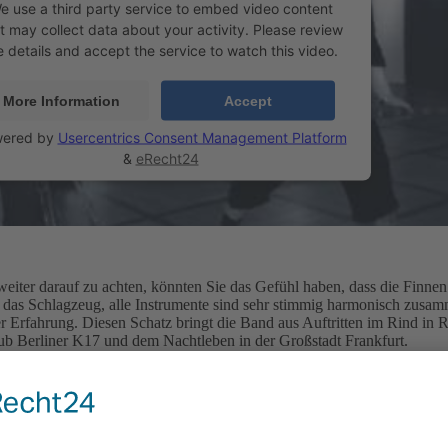
e use a third party service to embed video content
t may collect data about your activity. Please review
e details and accept the service to watch this video.
More Information
Accept
ered by
Usercentrics Consent Management Platform
&
eRecht24
eiter darauf zu achten, könnten Sie das Gefühl haben, dass die Finne
t das Schlagzeug, alle Instrumente sind sehr stimmig harmonisch zusa
r Erfahrung. Diesen Schatz bringt die Band aus Auftritten im Rind in R
b Berliner K17 und dem Nachtleben in der Großstadt Frankfurt.
von Steven Sader und Matthias Abel bringt die Klangwelt mehr Kontra
ck erweitert sich das Spektrum der Ausdrucksmöglichkeiten, gemäß Mat
Inspirationsquellen von Gates of Dawn