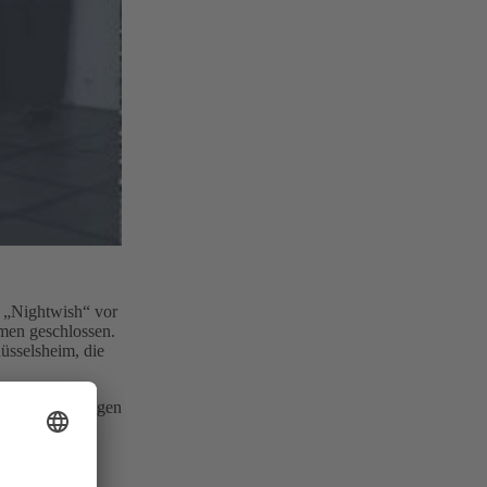
n „Nightwish“ vor
mmen geschlossen.
üsselsheim, die
ste und Reibungen
thias Abel.