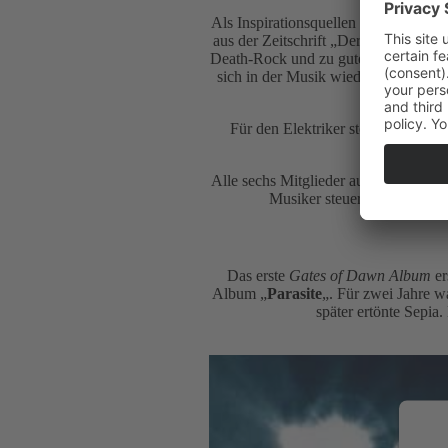
Als Inspirationsquellen der Texte erw
aus der Zeitschrift „Der Spiegel“. 
Death-Rock und zu guter Letzt der G
sich in der Musik wieder. Unter U
Für den Elektriker steht die Band
Alle sechs Mitglieder auf einen Nenne
Musiker steuert Vorschläge b
Das erste
Gates of Dawn Album
er
Album „
Parasite
„. Für zwei Jahre w
später ertönte Sepia.