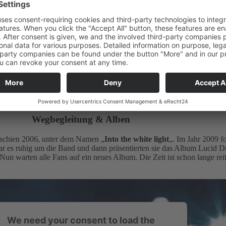
eisen sich Theaterkonzepte, moderne Literatur, Trashliteratur oder man
Musikalische Quellen dienen der Goth-Rock aus den Anfängen der 90er, 
lam-Rock aus den 70er. Text und Melodie stehen in enger Übereinstim
mständen
entsteht ein Song
aus einzelnen Schlüsselworten, die zu der Me
später den Text bilden.
 Fields of the Nephilim auf hohem Rang, sowie Bowie, Floyd, Cure, NI
Afflict, Adversus, Current93 und Sisters.
r zu bringen ist nicht immer einfach. Aber die Band setzt auf Demokrat
ei. Der Anfang bestimm eine Songidee und diese gestaltet sich weiter u
Wegbegleitung & Alben
schien 2006, unter dem Namen „
Into the white light
„. Im Jahr 2009 fo
ar es ruhig um die Band und dann präsentierten sie das Album Lucid D
 Nun warten alle Fans auf ein neues Album. Die Zeit ist schon lange reif
We need your consent to load the