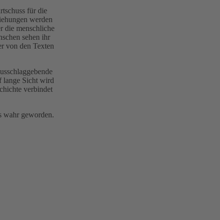
rtschuss für die
eziehungen werden
er die menschliche
nschen sehen ihr
er von den Texten
 ausschlaggebende
 lange Sicht wird
chichte verbindet
es wahr geworden.