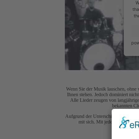
W
tha
th
pow
Wenn Sie der Musik lauschen, ohne w
Ihnen stehen. Jedoch dominiert nich
Alle Lieder zeugen von langjährige
bekannten Clu
Aufgrund der Unterschiedlichkeiten 
mit sich. Mit jedem neuen Tra