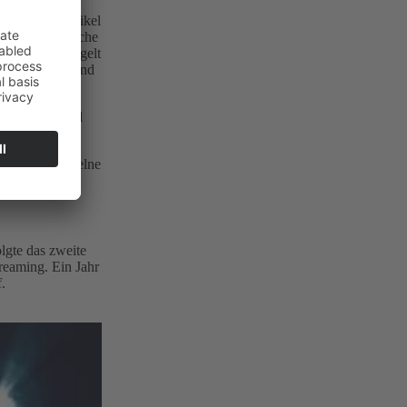
chmal gute Artikel
der amerikanische
mung und spiegelt
lodie passen und
N, The Eternal
ie. Jeder einzelne
nd reift.
lgte das zweite
reaming. Ein Jahr
.