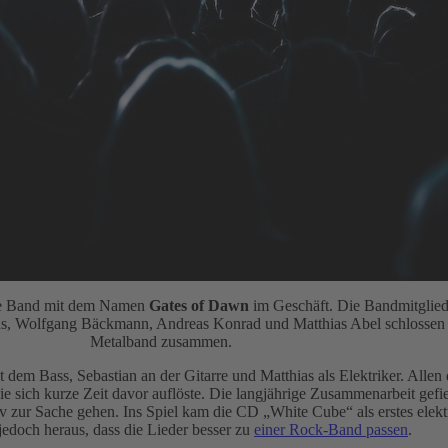
 die Band mit dem Namen
Gates of Dawn
im Geschäft. Die Bandmitglied
us, Wolfgang Bäckmann, Andreas Konrad und Matthias Abel schlossen 
Metalband zusammen.
dem Bass, Sebastian an der Gitarre und Matthias als Elektriker. Allen 
 sich kurze Zeit davor auflöste. Die langjährige Zusammenarbeit gefie
v zur Sache gehen. Ins Spiel kam die CD „White Cube“ als erstes elekt
h jedoch heraus, dass die Lieder besser zu
einer Rock-Band passen
.