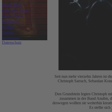
Musik Blog
Fotos und Bilder
Online Spiele
Gästebuch
Surftips
Statistik
Impressum
Datenschutz
Seit nun mehr vierzehn Jahren ist
Christoph Sarrach, Sebastian Kra
Den Grundstein legten Christoph mit 
zusammen in der Band Anubis, die
deswegen wollten sie weiterhin kreati
Es stellte sic