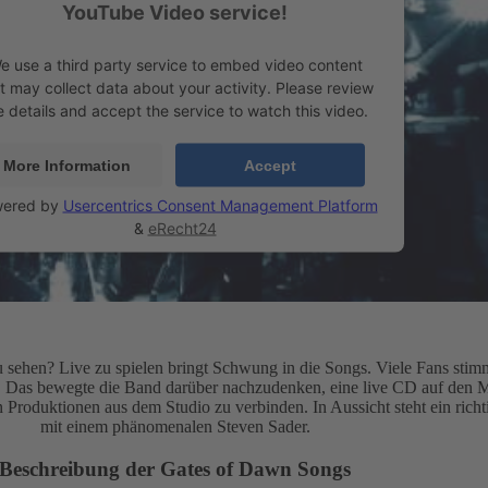
YouTube Video service!
e use a third party service to embed video content
t may collect data about your activity. Please review
e details and accept the service to watch this video.
More Information
Accept
ered by
Usercentrics Consent Management Platform
&
eRecht24
u sehen? Live zu spielen bringt Schwung in die Songs. Viele Fans stim
n. Das bewegte die Band darüber nachzudenken, eine live CD auf den M
 Produktionen aus dem Studio zu verbinden. In Aussicht steht ein rich
mit einem phänomenalen Steven Sader.
Beschreibung der Gates of Dawn Songs