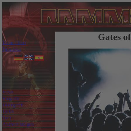
Gates o
Home / Start
Fanartikel
News
Biografie
Discografie
Lyrics
Tour
Auszeichnungen