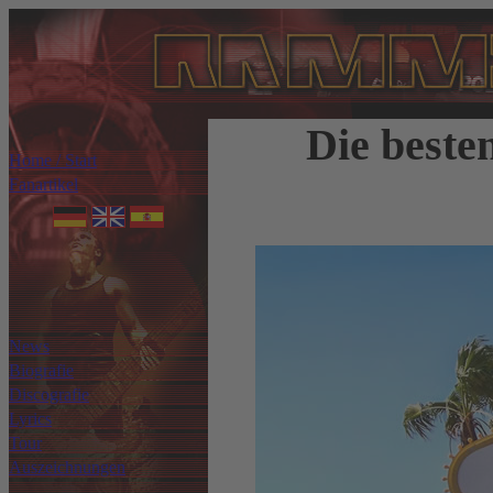
Die beste
Home / Start
Fanartikel
News
Biografie
Discografie
Lyrics
Tour
Auszeichnungen