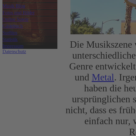
Musik Blog
Fotos und Bilder
Online Spiele
Gästebuch
Surftips
Statistik
Die Musikszene 
Impressum
Datenschutz
unterschiedlich
Genre entwickelt
und
Metal
. Irg
haben die he
ursprünglichen 
nicht, dass es frü
einfach nur, 
R