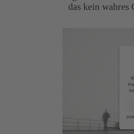
das kein wahres G
W
tha
th
pow