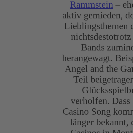
Rammstein
– ehe
aktiv gemieden, doc
Lieblingsthemen d
nichtsdestotrotz
Bands zumind
herangewagt. Beis
Angel and the Gam
Teil beigetrag
Glücksspielb
verholfen. Dass
Casino Song kommt
länger bekannt, 
Casinos in Mont