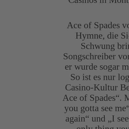
Ace of Spades vo
Hymne, die Si
Schwung brin
Songschreiber von
er wurde sogar m
So ist es nur l
Casino-Kultur Be
Ace of Spades“. M
you gotta see me
again“ und „I see
only thing you