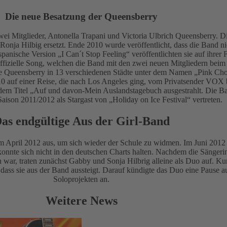
Die neue Besatzung der Queensberry
wei Mitglieder, Antonella Trapani und Victoria Ulbrich Queensberry. 
onja Hilbig ersetzt. Ende 2010 wurde veröffentlicht, dass die Band ni
panische Version „I Can´t Stop Feeling“ veröffentlichten sie auf ihrer
fizielle Song, welchen die Band mit den zwei neuen Mitgliedern beim 
ie Queensberry in 13 verschiedenen Städte unter dem Namen „Pink Cho
auf einer Reise, die nach Los Angeles ging, vom Privatsender VOX b
dem Titel „Auf und davon-Mein Auslandstagebuch ausgestrahlt. Die B
Saison 2011/2012 als Stargast von „Holiday on Ice Festival“ vertreten.
as endgültige Aus der Girl-Band
im April 2012 aus, um sich wieder der Schule zu widmen. Im Juni 2012 
onnte sich nicht in den deutschen Charts halten. Nachdem die Sängeri
 war, traten zunächst Gabby und Sonja Hilbrig alleine als Duo auf. Ku
dass sie aus der Band aussteigt. Darauf kündigte das Duo eine Pause 
Soloprojekten an.
Weitere News