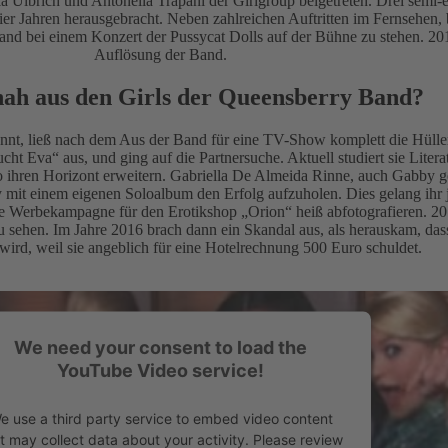
 Ulbrich und Antonella Trapani der Girlgroup beigetreten. Drei semi-
ier Jahren herausgebracht. Neben zahlreichen Auftritten im Fernsehen,
and bei einem Konzert der Pussycat Dolls auf der Bühne zu stehen. 20
Auflösung der Band.
ah aus den Girls der Queensberry Band?
nnt, ließ nach dem Aus der Band für eine TV-Show komplett die Hüllen
ht Eva“ aus, und ging auf die Partnersuche. Aktuell studiert sie Litera
ihren Horizont erweitern. Gabriella De Almeida Rinne, auch Gabby g
mit einem eigenen Soloalbum den Erfolg aufzuholen. Dies gelang ihr j
eine Werbekampagne für den Erotikshop „Orion“ heiß abfotografieren. 20
u sehen. Im Jahre 2016 brach dann ein Skandal aus, als herauskam, da
 wird, weil sie angeblich für eine Hotelrechnung 500 Euro schuldet.
We need your consent to load the
YouTube Video service!
e use a third party service to embed video content
t may collect data about your activity. Please review