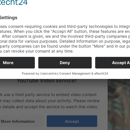
Die ersten Durchbrüche
em Raum bekannten Castingshow „Popstars“, die ersten Mitglieder de
eilla De Almeida Rinne von der Jury für auserwählt worden waren, bli
tzung übrig. Drei Kandidatinnen standen zur Verfügung und jede von ihn
and ein Album auf. Die drei entstandenen Alben erblickten am 18. De
andmitgliedes waren die Zahlen der verkauften Alben zusammen mit ei
. Pro Anruf im Televoting, sowie pro verkauftem Album, erhielten d
 Aus dieser Wahl ging als viertes Bandmitglied Antonella Trapani hervo
We need your consent to load the
YouTube Video service!
e use a third party service to embed video content
t may collect data about your activity. Please review
e details and accept the service to watch this video.
More Information
Accept