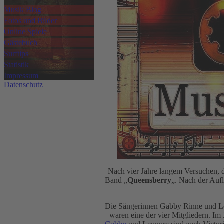
Musik Blog
Fotos und Bilder
Online Spiele
Gästebuch
Surftips
Statistik
Impressum
Datenschutz
Nach vier Jahre langem Versuchen, d
Band „
Queensberry
„. Nach der Aufl
Die Sängerinnen Gabby Rinne und Leo
waren eine der vier Mitgliedern. I