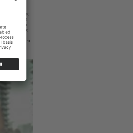
r Band, Leonore
eb nur noch ein
en nahm mit den
zember 2008 die
nem Televoting
ie Kandidatinnen
r.