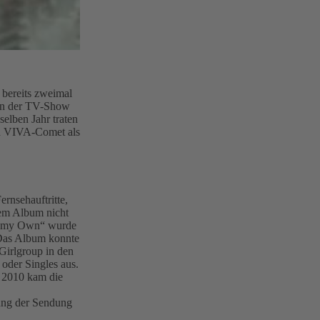
bereits zweimal
 in der TV-Show
elben Jahr traten
en VIVA-Comet als
rnsehauftritte,
em Album nicht
On my Own“ wurde
. Das Album konnte
Girlgroup in den
oder Singles aus.
 2010 kam die
lung der Sendung