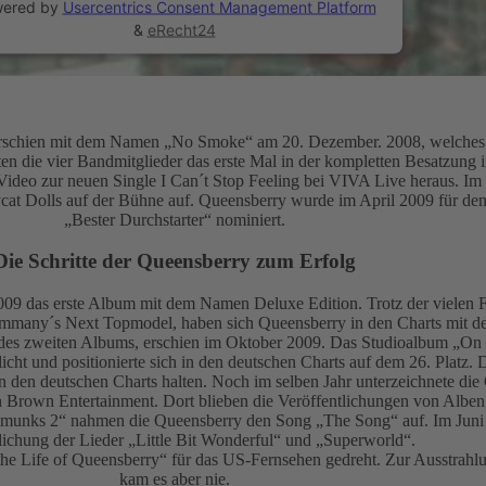
ered by
Usercentrics Consent Management Platform
&
eRecht24
erschien mit dem Namen „No Smoke“ am 20. Dezember. 2008, welches 
en die vier Bandmitglieder das erste Mal in der kompletten Besatzung
ideo zur neuen Single I Can´t Stop Feeling bei VIVA Live heraus. Im s
sycat Dolls auf der Bühne auf. Queensberry wurde im April 2009 für d
„Bester Durchstarter“ nominiert.
Die Schritte der Queensberry zum Erfolg
009 das erste Album mit dem Namen Deluxe Edition. Trotz der vielen Fe
rmmany´s Next Topmodel, haben sich Queensberry in den Charts mit d
le des zweiten Albums, erschien im Oktober 2009. Das Studioalbum „
icht und positionierte sich in den deutschen Charts auf dem 26. Platz
n den deutschen Charts halten. Noch im selben Jahr unterzeichnete die 
Brown Entertainment. Dort blieben die Veröffentlichungen von Alben 
pmunks 2“ nahmen die Queensberry den Song „The Song“ auf. Im Juni
lichung der Lieder „Little Bit Wonderful“ und „Superworld“.
he Life of Queensberry“ für das US-Fernsehen gedreht. Zur Ausstrah
kam es aber nie.