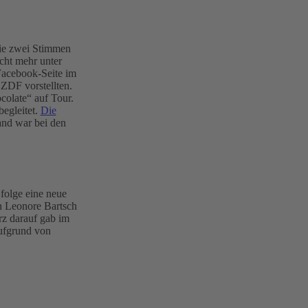
Die zwei Stimmen
cht mehr unter
 Facebook-Seite im
ZDF vorstellten.
colate“ auf Tour.
egleitet.
Die
and war bei den
folge eine neue
n Leonore Bartsch
rz darauf gab im
aufgrund von