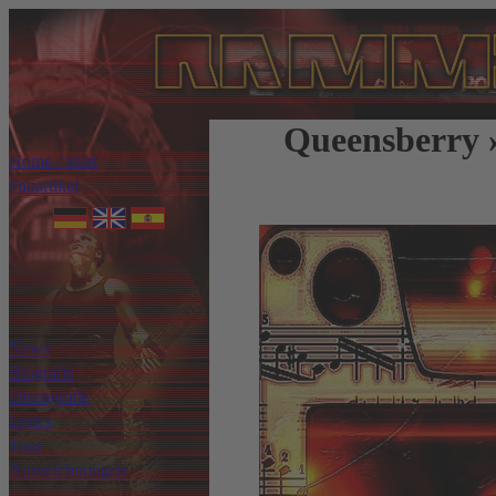
Queensberry »
Home / Start
Fanartikel
News
Biografie
Discografie
Lyrics
Tour
Auszeichnungen