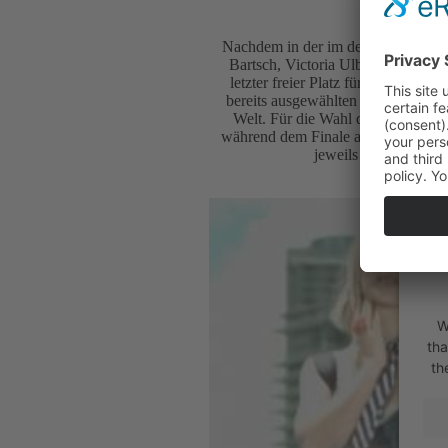
Nachdem in der im deutschsprachig
Bartsch, Victoria Ulbich und Gabr
letzter freier Platz für die Bese
bereits ausgewählten Mädels der B
Welt. Für die Wahl des vierten B
während dem Finale ausschlaggebend
jeweils eine Stimme.
W
tha
th