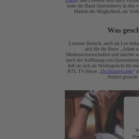
Gabby
und Leonore sind auch Victoria
hatte die Band Queensberry in den v
Mädels die Möglichkeit, als Vorb
Was gesch
Leonore Bartsch, auch als Leo beka
sich für die Show „Adam suc
Medienwissenschaften und möchte so 
nach der Auflösung von Queensberry 
ließ sie sich als Werbegesicht für 
RTL TV-Show „
Dschungelcamp
“ z
Polizei gesucht
W
tha