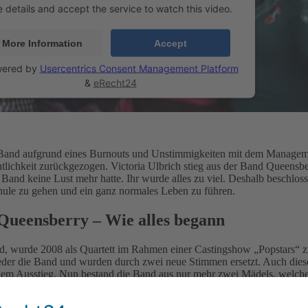
e details and accept the service to watch this video.
More Information
Accept
ered by
Usercentrics Consent Management Platform
&
eRecht24
e Band aufgrund eines Burnouts und Unstimmigkeiten mit dem Managem
tlichkeit zurückgezogen. Victoria Ulbrich stieg aus der Band Queensber
e Band keine Lust mehr hatte. Ihr wurde alles zu viel. Deshalb beschloss
ule zu gehen und ein ganz normales Leben zu führen.
Queensberry – Wie alles begann
nd, wurde 2008 als Quartett im Rahmen einer Castingshow „Popstars“ 
eder die Band und wurden durch zwei neue Stimmen ersetzt. Auch dies
einem Ausstieg. Nun bestand die Band aus nur mehr zwei Mädels, welch
inlegten. Im Jahre 2013 kam dann das endgültige Aus der vier Jahre al