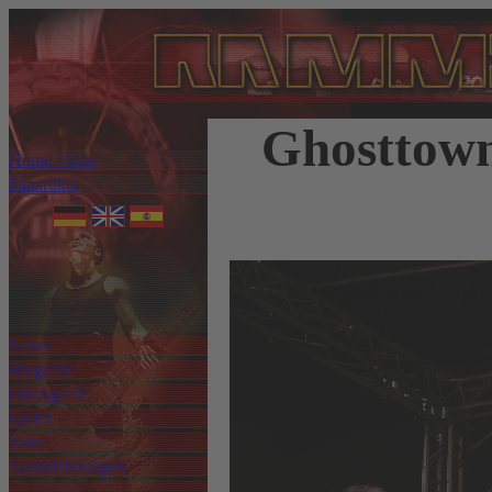
Ghosttown
Home / Start
Fanartikel
News
Biografie
Discografie
Lyrics
Tour
Auszeichnungen