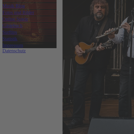
Musik Blog
Fotos und Bilder
Online Spiele
Gästebuch
Surftips
Statistik
Impressum
Datenschutz