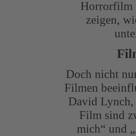
Horrorfilm 
zeigen, w
unte
Fil
Doch nicht nur
Filmen beeinfl
David Lynch,
Film sind z
mich“ und „