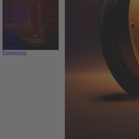
Musik Blog
Fotos und Bilder
Online Spiele
Gästebuch
Surftips
Statistik
Impressum
Datenschutz