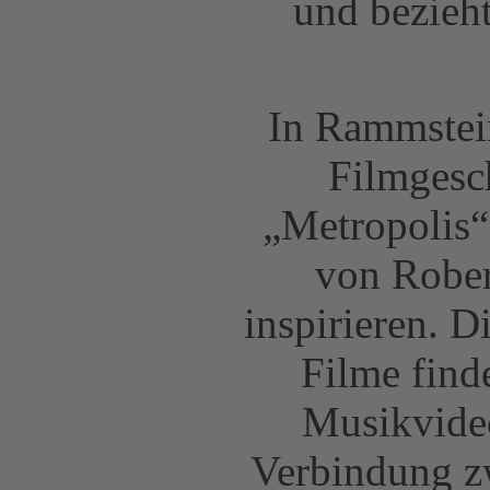
und bezieh
In Rammstein
Filmgesch
„Metropolis“
von Rober
inspirieren. D
Filme find
Musikvideo
Verbindung z