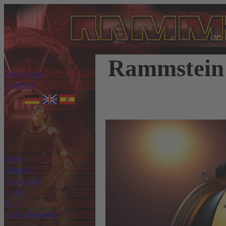
Rammstein 
Home / Start
Fanartikel
News
Biografie
Discografie
Lyrics
Tour
Auszeichnungen