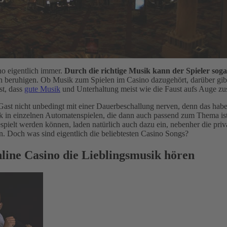
no eigentlich immer.
Durch die richtige Musik kann der Spieler sog
h beruhigen. Ob Musik zum Spielen im Casino dazugehört, darüber gibt 
st, dass
gute Musik
und Unterhaltung meist wie die Faust aufs Auge 
Gast nicht unbedingt mit einer Dauerbeschallung nerven, denn das hab
k in einzelnen Automatenspielen, die dann auch passend zum Thema is
ielt werden können, laden natürlich auch dazu ein, nebenher die privat
en. Doch was sind eigentlich die beliebtesten Casino Songs?
line Casino die Lieblingsmusik hören