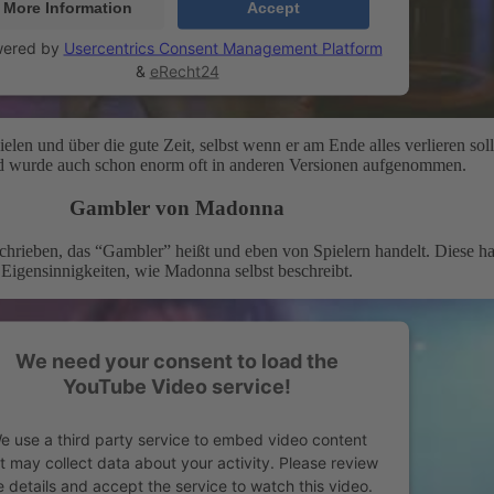
More Information
Accept
ered by
Usercentrics Consent Management Platform
&
eRecht24
elen und über die gute Zeit, selbst wenn er am Ende alles verlieren soll
d wurde auch schon enorm oft in anderen Versionen aufgenommen.
Gambler von Madonna
hrieben, das “Gambler” heißt und eben von Spielern handelt. Diese h
Eigensinnigkeiten, wie Madonna selbst beschreibt.
We need your consent to load the
YouTube Video service!
e use a third party service to embed video content
t may collect data about your activity. Please review
e details and accept the service to watch this video.