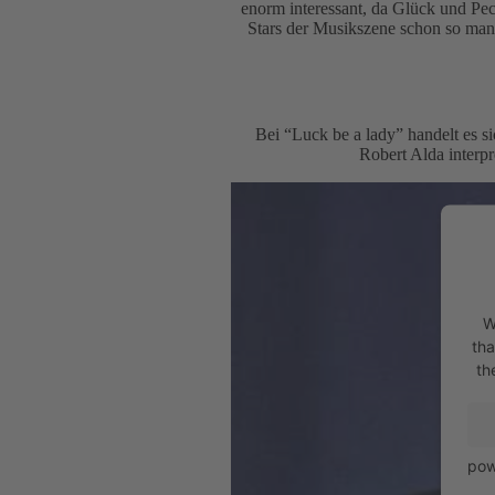
enorm interessant, da Glück und Pec
Stars der Musikszene schon so man
Bei “Luck be a lady” handelt es s
Robert Alda interp
W
tha
th
pow