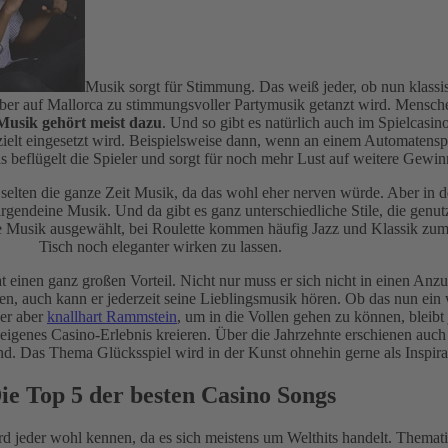
Musik sorgt für Stimmung. Das weiß jeder, ob nun klass
ber auf Mallorca zu stimmungsvoller Partymusik getanzt wird. Mensch
Musik gehört meist dazu
. Und so gibt es natürlich auch im Spielcasi
ezielt eingesetzt wird. Beispielsweise dann, wenn an einem Automatens
 beflügelt die Spieler und sorgt für noch mehr Lust auf weitere Gewin
r selten die ganze Zeit Musik, da das wohl eher nerven würde. Aber in 
rgendeine Musik. Und da gibt es ganz unterschiedliche Stile, die genut
de Musik ausgewählt, bei Roulette kommen häufig Jazz und Klassik zum
Tisch noch eleganter wirken zu lassen.
at einen ganz großen Vorteil. Nicht nur muss er sich nicht in einen A
n, auch kann er jederzeit seine Lieblingsmusik hören. Ob das nun ein 
er aber
knallhart Rammstein
, um in die Vollen gehen zu können, bleibt
 eigenes Casino-Erlebnis kreieren. Über die Jahrzehnte erschienen auch 
nd. Das Thema Glücksspiel wird in der Kunst ohnehin gerne als Inspira
ie Top 5 der besten Casino Songs
d jeder wohl kennen, da es sich meistens um Welthits handelt. Themati