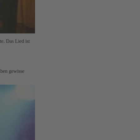
te. Das Lied ist
aben gewisse