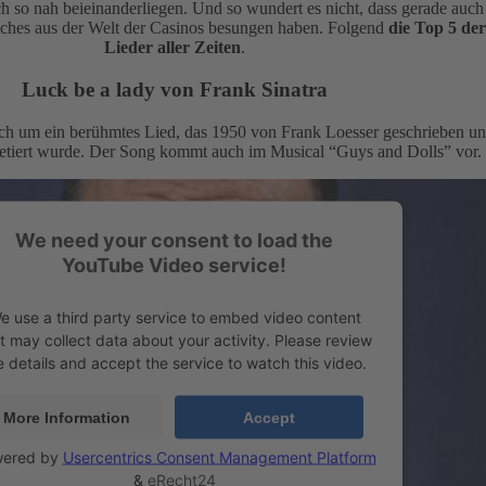
h so nah beieinanderliegen. Und so wundert es nicht, dass gerade auch
ches aus der Welt der Casinos besungen haben. Folgend
die Top 5 de
Lieder aller Zeiten
.
Luck be a lady von Frank Sinatra
ich um ein berühmtes Lied, das 1950 von Frank Loesser geschrieben un
retiert wurde. Der Song kommt auch im Musical “Guys and Dolls” vor.
We need your consent to load the
YouTube Video service!
e use a third party service to embed video content
t may collect data about your activity. Please review
e details and accept the service to watch this video.
More Information
Accept
ered by
Usercentrics Consent Management Platform
&
eRecht24