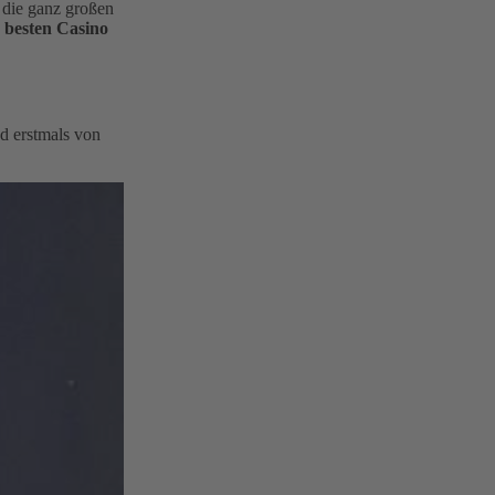
 die ganz großen
r besten Casino
d erstmals von