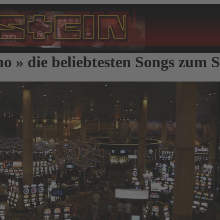
o » die beliebtesten Songs zum S