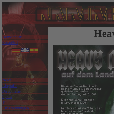
Hea
Home / Start
Fanartikel
News
Biografie
Discografie
Lyrics
Tour
Auszeichnungen