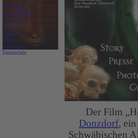
Musik Blog
Fotos und Bilder
Online Spiele
Gästebuch
Surftips
Statistik
Impressum
Datenschutz
Der Film „H
Donzdorf
, ei
Schwäbischen Al