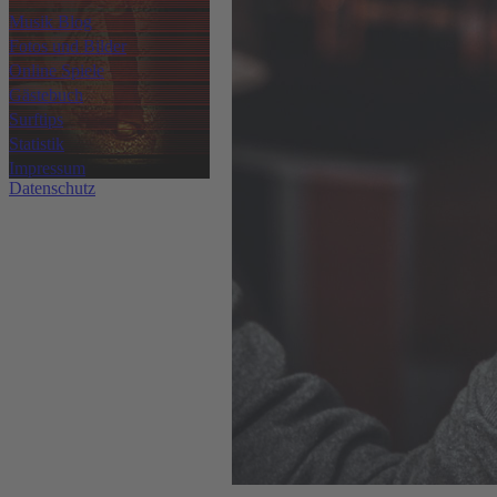
Musik Blog
Fotos und Bilder
Online Spiele
Gästebuch
Surftips
Statistik
Impressum
Datenschutz