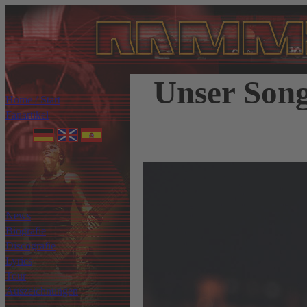
Unser Song
Home / Start
Fanartikel
News
Biografie
Discografie
Lyrics
Tour
Auszeichnungen