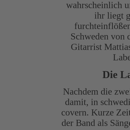
wahrscheinlich
ihr liegt
furchteinflöß
Schweden von 
Gitarrist Matti
Labe
Die L
Nachdem die zwei
damit, in schwed
covern. Kurze Zeit
der Band als Sänge