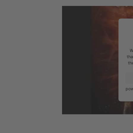
W
tha
th
pow