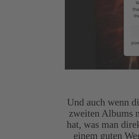
W
tha
th
pow
Und auch wenn di
zweiten Albums n
hat, was man direk
einem guten Weg