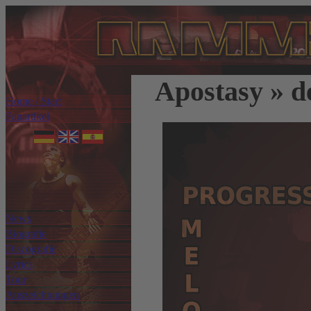
Apostasy » 
Home / Start
Fanartikel
News
Biografie
Discografie
Lyrics
Tour
Auszeichnungen