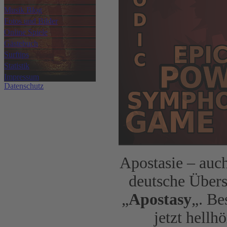
Musik Blog
Fotos und Bilder
Online Spiele
Gästebuch
Surftips
Statistik
Impressum
Datenschutz
Apostasie – auc
deutsche Über
„
Apostasy
„. Be
jetzt hellh