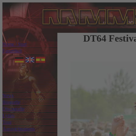
DT64 Festiva
Home / Start
Fanartikel
News
Biografie
Discografie
Lyrics
Tour
Auszeichnungen