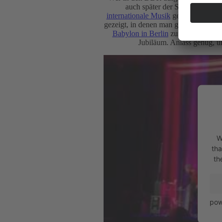
auch später der Sender ein ga
internationale Musik
genießen. Wie b
gezeigt, in denen man gegen die Absc
Babylon in Berlin
zumindest ein pa
Jubiläum. Anlass genug, um
W
tha
th
pow