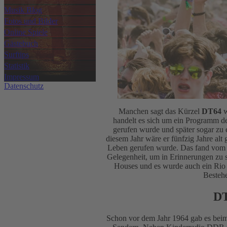
Musik Blog
Fotos und Bilder
Online Spiele
Gästebuch
Surftips
Statistik
Impressum
Datenschutz
Manchen sagt das Kürzel
DT64
w
handelt es sich um ein Programm 
gerufen wurde und später sogar zu 
diesem Jahr wäre er fünfzig Jahre alt 
Leben gerufen wurde. Das fand vom 8 
Gelegenheit, um in Erinnerungen zu 
Houses und es wurde auch ein Rio R
Bestehe
DT
Schon vor dem Jahr 1964 gab es bei