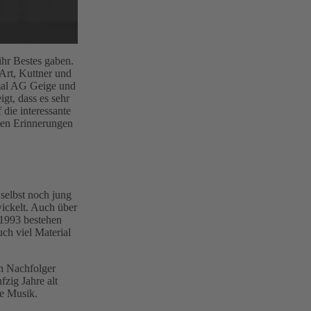
ihr Bestes gaben.
Art, Kuttner und
mal AG Geige und
gt, dass es sehr
die interessante
gen Erinnerungen
selbst noch jung
ickelt. Auch über
 1993 bestehen
ch viel Material
n Nachfolger
zig Jahre alt
e Musik.