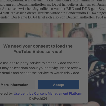
nd Jugendfunk war das auch noch “Aus dem Butzemannhaus”, das si
and dann ein Deutschlandtreffen an. Dabei handelte es sich um ein Jugen
in Austausch zwischen Jugendlichen von der BRD und DDR gab. Zuvor
 statt. Anlässlich dieses Treffens wurde ein Sonderstudio DT64 einger
nden. Der Name DT64 leitet sich also von Deutschlandtreffen 1964 a
We need your consent to load the
YouTube Video service!
e use a third party service to embed video content
t may collect data about your activity. Please review
e details and accept the service to watch this video.
More Information
Accept
ered by
Usercentrics Consent Management Platform
&
eRecht24