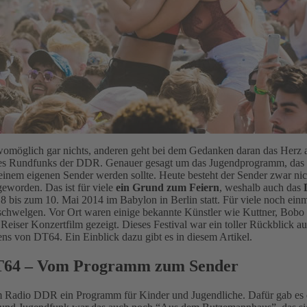
omöglich gar nichts, anderen geht bei dem Gedanken daran das Herz 
des Rundfunks der DDR. Genauer gesagt um das Jugendprogramm, das
einem eigenen Sender werden sollte. Heute besteht der Sender zwar nic
geworden. Das ist für viele
ein Grund zum Feiern
, weshalb auch das
bis zum 10. Mai 2014 im Babylon in Berlin statt. Für viele noch einma
schwelgen. Vor Ort waren einige bekannte Künstler wie Kuttner, Bob
eiser Konzertfilm gezeigt. Dieses Festival war ein toller Rückblick au
ns von DT64. Ein Einblick dazu gibt es in diesem Artikel.
64 – Vom Programm zum Sender
m Radio DDR ein Programm für Kinder und Jugendliche. Dafür gab es