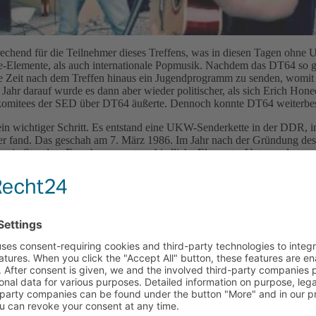
echend für die Teilnehmer dieses Treffens, was in diesen Tagen ohne 
e-Elemente, als auch internationale Popmusik. Nachdem das DT64 so
ie Zeit nach dem Treffen hinaus ein Jugendprogramm zu senden, womit
hr darauf wurde es dann aber wieder politischer, als sich Erich Honec
lkomitees der SED über DT64 äußerte. Dennoch konnte DT64 weiterbe
 ein wichtiger Schritt. Es entstand eine UKW-Senderkette in der DDR, 
der fand. Das geschah am 7. März 1986. Im Jahr nach der Gründung des
nzig Stunden. Es gab ganz unterschiedliche Elemente. Unter anderem d
SA und auch Großbritannien. In der Sendung Parocktikum gab es hin
ch wenn dafür teilweise auf selbst gemachte Aufnahmen auf Kassette
werden musste.
tet wurde und die Wiedervereinigung folgen konnte, bestand DT64 no
aber endete schließlich die Zeit von Radio DT64, zumindest indirekt.
r neunziger Jahren gehören dem MDR auch die Rechte am Namen un
DT64.
Das DT64 Festival in Berlin
der wird wohl auch DT64 kennen. Vor allem für Jugendliche war die