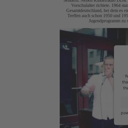
Sendern. Neben Kinderradio DDR u
Vorschulalter richtete. 1964 st
Gesamtdeutschland, bei dem es e
Treffen auch schon 1950 und 1954
Jugendprogramm zu se
W
tha
th
pow