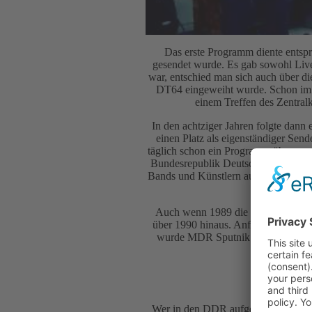
Das erste Programm diente entspr
gesendet wurde. Es gab sowohl Liv
war, entschied man sich auch über d
DT64 eingeweiht wurde. Schon im Ja
einem Treffen des Zentra
In den achtziger Jahren folgte dann
einen Platz als eigenständiger Sen
täglich schon ein Programm über zwa
Bundesrepublik Deutschland, den U
Bands und Künstlern aus der DDR, au
Auch wenn 1989 die Wende eingelei
über 1990 hinaus. Anfang Mai 1993 
wurde MDR Sputnik. Seit Ende de
Wer in den DDR aufgewachsen ist, 