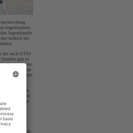
Unterbrechung
 gut angekommen
 das Jugendstudio
ker kritisch bei
stehen.
in der auch DT64
 Senders gab es
ie Charts aus der
gegen Klänge von
n zurückgegriffen
ch einige Jahre
 Nachfolgesender
d dem Logo von
ses Programm und