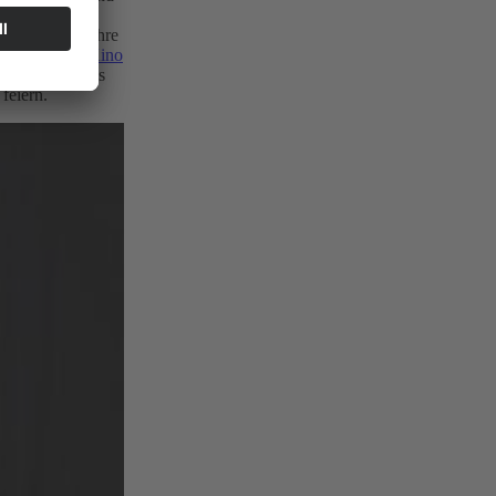
r DT64 auch
 neunziger Jahre
 es jetzt im
Kino
hin 50-jähriges
feiern.