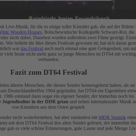
t Live-Musik, für die es einige toller Künstler gab, die auf der Bühne 
White Wooden Houses
, Bolschewistische Kurkapelle Schwarz-Rot, die 
eider nicht dabei. Daneben wurden außerdem zwei Filme gezeigt. Ein
 Wie beliebt die Idee dieses Festivals gewesen ist, hat sich daran gezei
türlich war
das Festival
auch noch einmal eine gute Gelegenheit, um auf 
ür viele heute nicht mehr ganz so junge Menschen ist DT64 mit wichti
verbunden.
Fazit zum DT64 Festival
len älteren Menschen, die diesen Sender kennengelernt haben, als sie 
um Deutschlandtreffen 1964 gegründet, hat DT64 ein Eigenleben entw
t. 1986 entstand dann sogar ein eigener Sender, der immerhin noch bis
ie Jugendkultur in der DDR getan
und neben internationaler Musik au
von Künstlern aus dem Osten gespielt.
 Sender nicht weiterbestehen, hat aber zumindest mit
MDR Sputnik
eine
tzt mit dem DT64 Festival den alten Sender gefeiert, der immerhin fünf
age gab es viele schöne Erinnerungen, gute Laune und jede Menge Liv