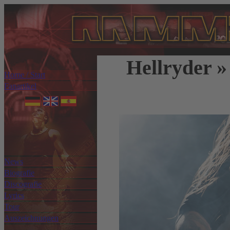
Hellryder »
Home / Start
Fanartikel
News
Biografie
Discografie
Lyrics
Tour
Auszeichnungen