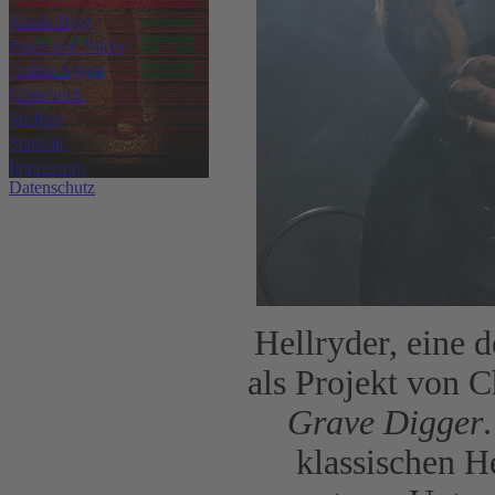
Musik Blog
Fotos und Bilder
Online Spiele
Gästebuch
Surftips
Statistik
Impressum
Datenschutz
Hellryder, eine 
als Projekt von C
Grave Digger
klassischen 