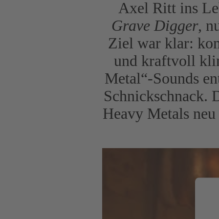
Axel Ritt ins L
Grave Digger
, n
Ziel war klar: ko
und kraftvoll kl
Metal“-Sounds ent
Schnickschnack. D
Heavy Metals neu 