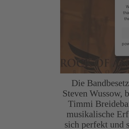
W
tha
th
pow
Die Bandbesetz
Steven Wussow, 
Timmi Breideba
musikalische Erf
sich perfekt und