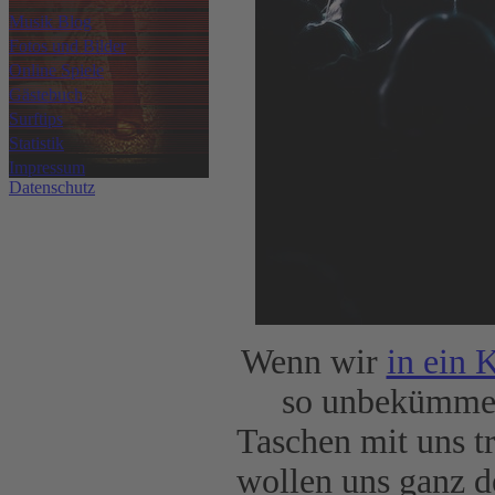
Musik Blog
Fotos und Bilder
Online Spiele
Gästebuch
Surftips
Statistik
Impressum
Datenschutz
Wenn wir
in ein 
so unbekümmer
Taschen mit uns t
wollen uns ganz 