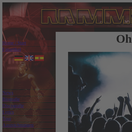
Ohn
Home / Start
Fanartikel
News
Biografie
Discografie
Lyrics
Tour
Auszeichnungen