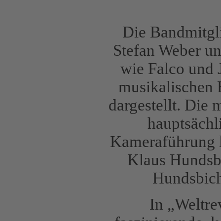
Die Bandmitgli
Stefan Weber und
wie Falco und J
musikalischen 
dargestellt. Die
hauptsächl
Kameraführung l
Klaus Hundsbi
Hundsbichl
In „Weltre