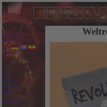
Weltr
Home / Start
Fanartikel
News
Biografie
Discografie
Lyrics
Tour
Auszeichnungen