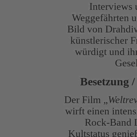
Interviews
Weggefährten un
Bild von Drahdiw
künstlerischer F
würdigt und ih
Gesel
Besetzung /
Der Film „
Weltre
wirft einen inten
Rock-Band D
Kultstatus genie