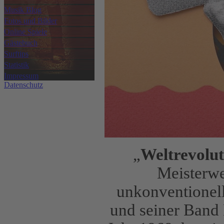
Musik Blog
Fotos und Bilder
Online Spiele
Gästebuch
Surftips
Statistik
Impressum
Datenschutz
„
Weltrevolu
Meisterwe
unkonventionell
und seiner Band