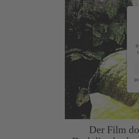
t
t
p
Der Film do