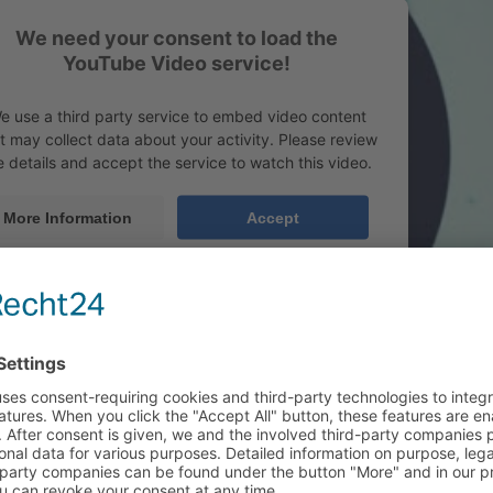
We need your consent to load the
YouTube Video service!
e use a third party service to embed video content
t may collect data about your activity. Please review
e details and accept the service to watch this video.
More Information
Accept
ered by
Usercentrics Consent Management Platform
&
eRecht24
ug in die Hauptstadt Berlin entstanden. In Berlin sind die beiden Mus
ich direkt in den Riverside Studios in Berlin einquartiert. Auch in 
sich neue Inspirationen holen können. Das Ferienhaus in der Niederlan
reativ sind. Zusammen basteln sie an
Text und Melodie
, während sie si
u anderen elektronischen Bands gibt bei Tom Thaler & Basil oft der Te