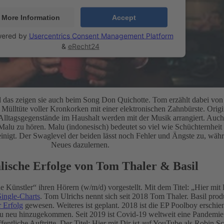
More Information
Accept
ered by
Usercentrics Consent Management Platform
&
eRecht24
d das zeigen sie auch beim Song Don Quichotte. Tom erzählt dabei von
e Mülltüte voller Kronkorken mit einer elektronischen Zahnbürste. Orig
 Alltagsgegenstände im Haushalt werden mit der Musik arrangiert. Auch
Malu zu hören. Malu (indonesisch) bedeutet so viel wie Schüchternhei
inigt. Der Swaglevel der beiden lässt noch Fehler und Ängste zu, währ
Neues dazulernen.
lische Erfolge von Tom Thaler & Basil
e Künstler“ ihren Hörern (w/m/d) vorgestellt. Mit dem Titel: „Hier mit 
ingle-Charts
. Tom Ulrichs nennt sich seit 2018 Tom Thaler. Basil produ
r Erfolg
gewesen. Weiteres ist geplant. 2018 ist die EP Poolboy erschie
isu neu hinzugekommen. Seit 2019 ist Covid-19 weltweit eine Pandemie
ntliche Auftritte. Der Titel: Hier mit Dir ist auf YouTube als Robin S