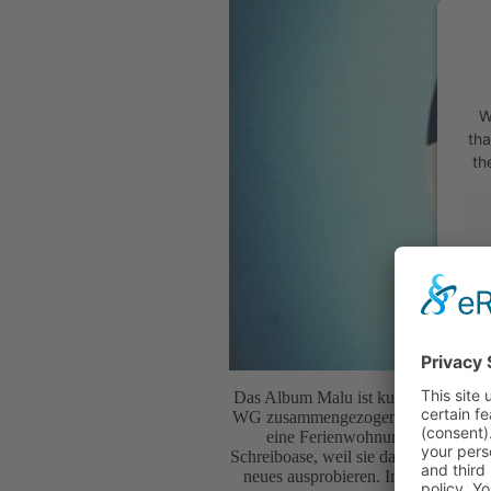
W
tha
th
pow
Das Album Malu ist kurz nach dem Umz
WG zusammengezogen. Dann haben sie s
eine Ferienwohnung, in der sie 
Schreiboase, weil sie da besonders k
neues ausprobieren. Im Gegensatz z