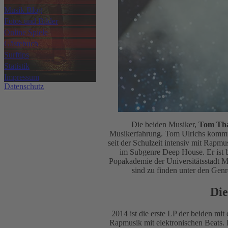
Musik Blog
Fotos und Bilder
Online Spiele
Gästebuch
Surftips
Statistik
Impressum
Datenschutz
Die beiden Musiker,
Tom Tha
Musikerfahrung. Tom Ulrichs komm
seit der Schulzeit intensiv mit Rapm
im Subgenre Deep House. Er ist 
Popakademie der Universitätsstadt M
sind zu finden unter den Gen
Die
2014 ist die erste LP der beiden mi
Rapmusik mit elektronischen Beats.