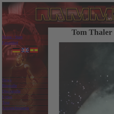
Tom Thaler
Home / Start
Fanartikel
News
Biografie
Discografie
Lyrics
Tour
Auszeichnungen