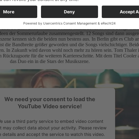
Die WG in Berlin
erlin bereiten die beiden ihre neuen Ideen dann auf. Aus Ideen und 
Bei über 30 Entwürfen kommen Sounds hinzu, bevor es beste Songs wer
deen der Sommerurlaube zusammengestellt. 12 Songs sind dann ausgerei
zene kennen sich die beiden nun bestens aus. In Berlin gibt es Club a
st die Bandbreite größer geworden und die Songs vielschichtiger. Beide
ten. In Zukunft wird davon wohl noch mehr zu hören sein. Tom Thaler i
n Rückzugsorte für die weiteren Karriereschritte. Mit dem Titel Cooler al
das Duo ein in die Stars der Musikszene.
We need your consent to load the
YouTube Video service!
e use a third party service to embed video content
t may collect data about your activity. Please review
e details and accept the service to watch this video.