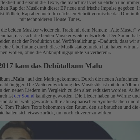
flektiert und ersinnt die Texte, die manchmal viel zu ehrlich und imme
chen Rap der Musik mit dieser EP neue und frische Impulse gegeben. I
ist tödlich, Rap aber auch. Im nächsten Schritt vermische das Duo in 
mit technoideren House-Tunes.
die beiden Musiker wieder ein Track mit dem Namen: „Alte Muster“ ver
rkennbar, dass sich die beiden Musiker weiterentwickeln. Der Sound hat
 beiden nach der Produktion und Veröffentlichung: »Dadurch, dass wir
so eine Überflutung durch diese Musik stattgefunden hat, haben wir un
rnen wollen, ohne die Anknüpfungspunkte zu verlieren«.
2017 kam das Debütalbum Malu
lbum „
Malu
“ auf den Markt gekommen. Durch die neuen Aufnahmen k
 unabhängiger. Die Weiterentwicklung des Musikstils ist mit dem Albu
in den neuen Liedern im Vergleich zu den alten reduziert worden. Auße
rch ist
der Sound
kantiger geworden. Die Lieder haben an Wärme und 
 sind damit wahr geworden. Ihre atmosphärischen Synthieflächen und di
UK. Tom Thalers Texte bekommen den Raum, den sie brauchen und die 
te halten sich etwas zurück, um noch cleverer zu wirken.