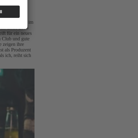
Skizzen werden im
den. Ende 2016
ft für ein neues
n Club und gute
 zeigen ihre
st als Produzent
s ich, reiht sich