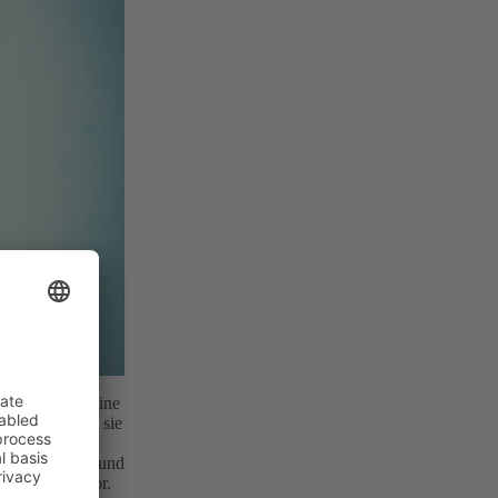
iker erst in eine
Holland haben sie
de nennen sie
ch austauschen und
xt den Beat vor.