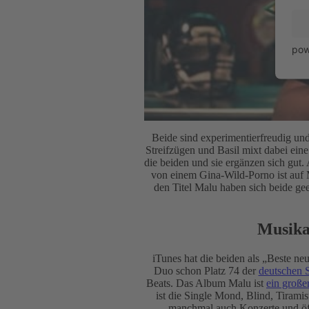
pow
Beide sind experimentierfreudig un
Streifzügen und Basil mixt dabei ein
die beiden und sie ergänzen sich gut.
von einem Gina-Wild-Porno ist auf 
den Titel Malu haben sich beide gee
Musika
iTunes hat die beiden als „Beste neu
Duo schon Platz 74 der
deutschen S
Beats. Das Album Malu ist
ein große
ist die Single Mond, Blind, Tiram
manchmal auch Konzerte und öffe