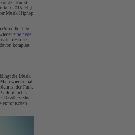
r auf den Punkt
m Jahr 2015 folgt
ihrer Musik Hiphop
öffentlicht. In
 wieder
eine neue
 aus dem House
s davon komplett
lingt die Musik
m Malu wieder mal
rdem ist der Funk
Gefühl nichts
e Basslines sind
elektronischen