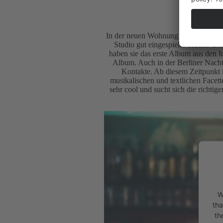
In der neuen Wohnung in der WG in B
Studio gut eingespielte Tracks. 
haben sie das erste Album aus den I
Album. Auch in der Berliner Nachts
Kontakte. Ab diesem Zeitpunkt i
musikalischen und textlichen Facet
sehr cool und sucht sich die richtige
W
tha
th