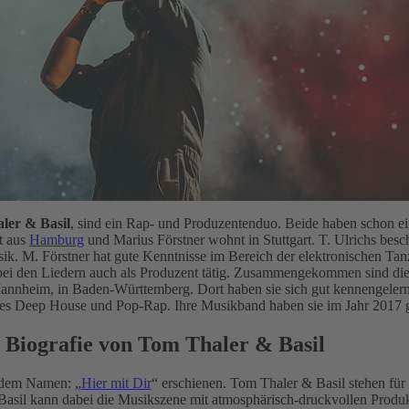
ler & Basil
, sind ein Rap- und Produzentenduo. Beide haben schon ei
t aus
Hamburg
und Marius Förstner wohnt in Stuttgart. T. Ulrichs besch
usik. M. Förstner hat gute Kenntnisse im Bereich der elektronischen Ta
bei den Liedern auch als Produzent tätig. Zusammengekommen sind die 
annheim, in Baden-Württemberg. Dort haben sie sich gut kennengelernt
res Deep House und Pop-Rap. Ihre Musikband haben sie im Jahr 2017 
 Biografie von Tom Thaler & Basil
t dem Namen: „
Hier mit Dir
“ erschienen. Tom Thaler & Basil stehen für
 Basil kann dabei die Musikszene mit atmosphärisch-druckvollen Produ