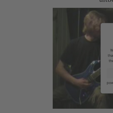
W
tha
th
pow