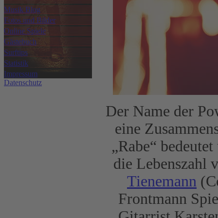
Musik Blog
Fotos und Bilder
Online Spiele
Gästebuch
Surftips
Statistik
Impressum
Datenschutz
Der Name der Po
eine Zusammens
„Rabe“ bedeutet u
die Lebenszahl 
Tienemann
(Co
Frontmann Spie
Gitarrist Karst