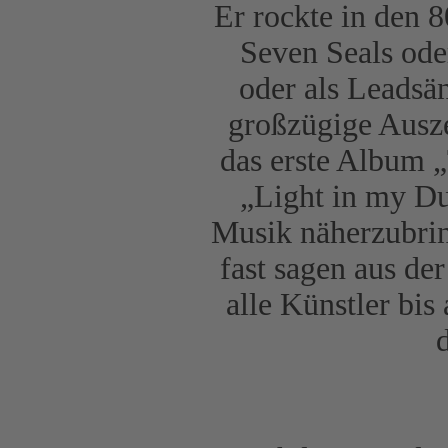
Er rockte in den 
Seven Seals ode
oder als Leadsä
großzügige Ausze
das erste Album 
„Light in my D
Musik näherzubrin
fast sagen aus de
alle Künstler bi