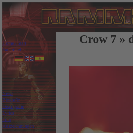
Crow 7 » 
Home / Start
Fanartikel
News
Biografie
Discografie
Lyrics
Tour
Auszeichnungen